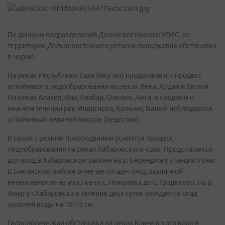
По данным подразделений Дальневосточного УГМС, на
территории Дальневосточного региона паводковая обстановка
в норме.
На реках Республики Саха (Якутия) продолжается процесс
устойчивого ледообразования на реках Лена, Алдан и Вилюй.
На реках Алазея, Яна, Анабар, Оленек, Амга, в среднем и
нижнем течении рек Индигирка, Колыма, Вилюй наблюдается
устойчивый ледяной покров (ледостав).
В связи с резким похолоданием усилится процесс
ледообразования на реках Хабаровского края. Продолжается
шугоход в Хабаровском районе на р. Беренджа у станции Урми.
В Бикинском районе отмечается шу-гоход различной
интенсивности на участке от с. Покровка до с. Гродеково. На р.
Амур у г.Хабаровска в течение двух суток ожидается спад
уровней воды на 10-15 см.
Гидрологическая обстановка на реках Камчатского края в