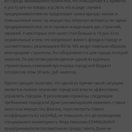
из города авиамашиностроителей, что повышение К2 привело
к росту цен на товары и услуги, что в ряде случаев
предпринимателям не продлевают сроки аренды земли. А
повышенный налог на имущество затронул интересы не одних
предпринимателей, но и горожан-владельцев дач, строений,
гаражей. У некоторых этот налог стал больше в 10 раз. Есть
недовольные и тем, что капремонт жилого фонда в городе в
соответствии с реализацией ФЗ № 185 ведут главным образом
иногородние строители. Это оборачивается для города потерей
налогов. По расчетам руководителя одной из крупных
строительных компаний Арсеньева, городской бюджет
потерял на этом 30 млн. руб. налогов.
Протестующие полагают, что одной из причин такой ситуации
является полное неумение городской власти эффективно
управлять городом. В резолюции отражены следующие
требования: городской Думе рекомендовали изменить ставки
налога на имущество физлиц, пересмотреть ставки
коэффициента К2 на ЕНВД, не повышать его до проведения
специального мониторинга. Мэру Николаю ЕРМИШКИНУ
предприниматели посоветовали предоставить Думе на