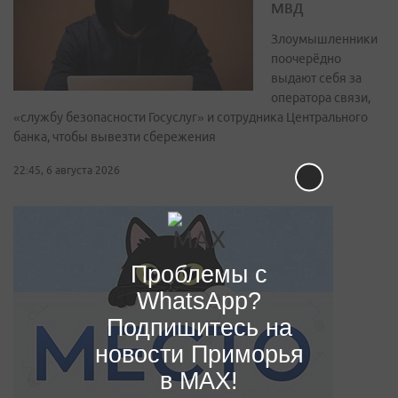
МВД
Злоумышленники
поочерёдно
выдают себя за
оператора связи,
«службу безопасности Госуслуг» и сотрудника Центрального
банка, чтобы вывезти сбережения
22:45, 6 августа 2026
Проблемы с
WhatsApp?
Подпишитесь на
новости Приморья
в MAX!