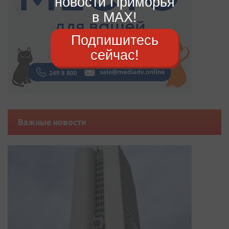
новости Приморья
в MAX!
Подпишитесь
сейчас!
Важные новости