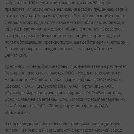
забраковал 100 серий этой компании, из них 98 серий
препарата «Милдронат». Реализация всех выпущенных серий
этого препарата была остановлена Росздравнадзором еще в
феврале этого года, когда из-за него погибли два человека, а
еще у 21 наступили тяжелые побочные явления. Оказалось,
что в упаковку с «Милдронатом» в процессе производства
попал обладающий противоположным действием «Листенон».
Партии препарата, находившиеся на складах, «Сотекс»
уничтожил.
Среди других недобросовестных производителей в рейтинге
Росздравнадзора называются ООО «Йодные технологии и
маркетинг», ЗАО «Ростовская фармфабрика», ОАО «Флора
Кавказа», ОАО «Дальхимфарм», ОАО «Органика», ООО
«Тульская фармацевтическая фабрика», ОАО «Биосинтез»,
ООО «Славянская аптека», ОАО «Мосхимфармпрепараты им.
Н. А. Семашко», ОАО «Татхимфармпрепараты», ОАО
«Биохимик».
В список недобросовестных иностранных производителей
попали 13 компаний: варшавский фармацевтический завод