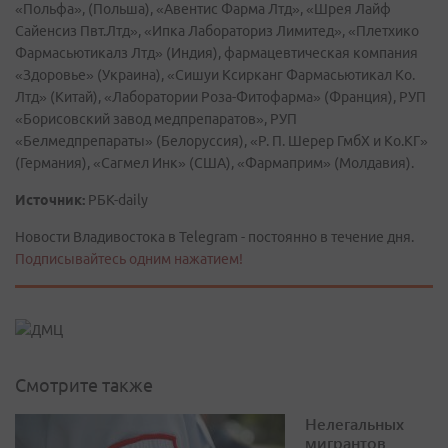
«Польфа», (Польша), «Авентис Фарма Лтд», «Шрея Лайф
Сайенсиз Пвт.Лтд», «Ипка Лабораториз Лимитед», «Плетхико
Фармасьютикалз Лтд» (Индия), фармацевтическая компания
«Здоровье» (Украина), «Сишуи Ксирканг Фармасьютикал Ко.
Лтд» (Китай), «Лаборатории Роза-Фитофарма» (Франция), РУП
«Борисовский завод медпрепаратов», РУП
«Белмедпрепараты» (Белоруссия), «Р. П. Шерер ГмбХ и Ко.КГ»
(Германия), «Сагмел Инк» (США), «Фармаприм» (Молдавия).
Источник:
РБК-daily
Новости Владивостока в Telegram - постоянно в течение дня.
Подписывайтесь одним нажатием!
Смотрите также
Нелегальных
мигрантов