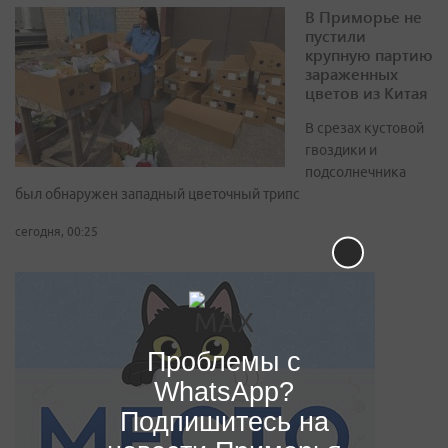
В Приморье не
пустили
крупную партию
зараженных
цветов из Китая
В срезах кустовой
гвоздики и
подсолнечника
был обнаружен западный цветочный трипс
сегодня, 00:25
Проблемы с
WhatsApp?
Подпишитесь на