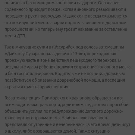
остается в беспомощном состоянии на дороге. Осознание
содеянного приходит позже, когда виновного разыскивают и
передают в руки правосудия. И далеко не всегда оказывается,
что покинувший место аварии водитель виновен в дорожном
происшествии, но теперь ему грозит наказание за оставление
места ДТП.
Так в минувшие сутки в г.Уссурийск под колеса автомашины
«Дайхатсу Пузар» попала девочка 13-лет, переходившая
проезжую часть в зоне действия пешеходного перехода. В
результате удара ребенок получил сотрясение головного мозга
и был госпитализирован. Водитель же не посчитал должным
позаботиться об оказании доврачебной помощи, а поспешил
скрыться с места происшествия.
Госавтоинспекция Приморского края вновь обращается ко
всем водителям транспорта, родителям, педагогам с просьбой
объединить усилия по предупреждению детского дорожно-
транспортного травматизма. Наибольшую опасность
представляют утренние и вечерние часы: в это время дети идут
в школу, либо возвращаются домой. Также ситуацию