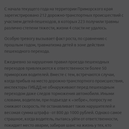
С начала текущего года на территории Приморского края
зарегистрировано 212 дорожно-транспортных происшествий с
участием детей-пешеходов, в которых 223 получили травмы
различно степени тяжести, жизни 4 спасти не удалось.
Особую тревогу вызывает факт роста, по сравнению с
прошлым годом, травматизма детей в зоне действия
пешеходного перехода.
Ежедневно за нарушения правил проезда пешеходных
переходов привлекаются к ответственности более 50
приморских водителей. Вместе с тем, встречаются случаи,
когда прибыв на место дорожно-транспортного происшествия,
инспекторы ГИБДД не обнаруживают перед пешеходным
переходом даже следов торможения автомобиля. Иными
словами, водители, при подъезде к «зебре», попросту не
снижают скорость. Не останавливает таких нарушителей и
весомая сумма штрафа - от 800 до 1000 рублей. Однако самое
страшное, когда водитель, пытаясь уйти от ответственности,
покидает место аварии, забирая шанс на жизнь у тех, кто