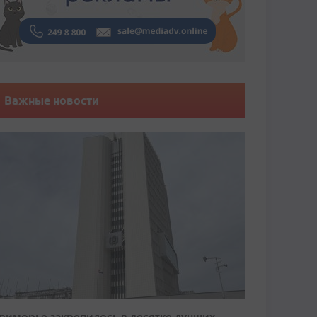
Важные новости
риморье закрепилось в десятке лучших