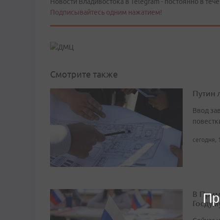
Новости Владивостока в Telegram - постоянно в тече
Подписывайтесь одним нажатием!
Смотрите также
Путин 
Ввод за
повестк
сегодня, 
В Прим
Пр
Госдум