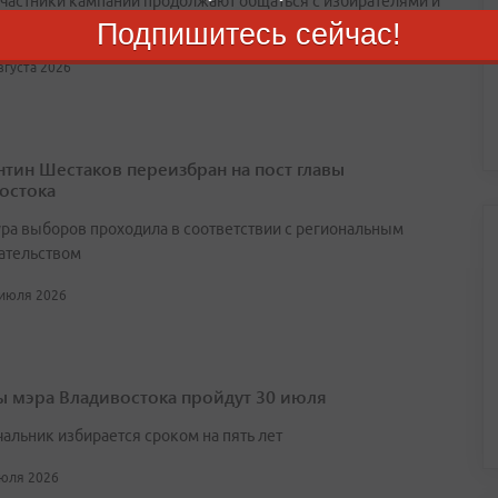
участники кампании продолжают общаться с избирателями и
ывать о своих программах
Подпишитесь сейчас!
августа 2026
нтин Шестаков переизбран на пост главы
остока
ра выборов проходила в соответствии с региональным
ательством
 июля 2026
 мэра Владивостока пройдут 30 июля
чальник избирается сроком на пять лет
июля 2026