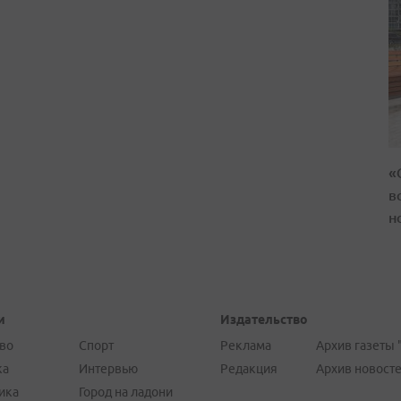
«
в
н
и
Издательство
во
Спорт
Реклама
Архив газеты 
ка
Интервью
Редакция
Архив новост
ика
Город на ладони