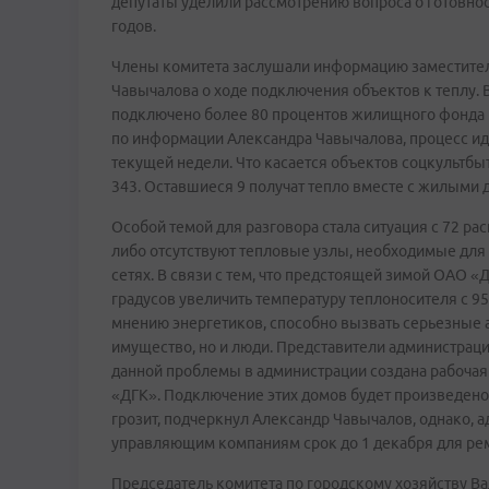
депутаты уделили рассмотрению вопроса о готовнос
годов.
Члены комитета заслушали информацию заместител
Чавычалова о ходе подключения объектов к теплу. 
подключено более 80 процентов жилищного фонда г
по информации Александра Чавычалова, процесс иде
текущей недели. Что касается объектов соцкультбы
343. Оставшиеся 9 получат тепло вместе с жилыми д
Особой темой для разговора стала ситуация с 72 
либо отсутствуют тепловые узлы, необходимые дл
сетях. В связи с тем, что предстоящей зимой ОАО 
градусов увеличить температуру теплоносителя с 95
мнению энергетиков, способно вызвать серьезные ав
имущество, но и люди. Представители администрац
данной проблемы в администрации создана рабочая 
«ДГК». Подключение этих домов будет произведено 
грозит, подчеркнул Александр Чавычалов, однако, 
управляющим компаниям срок до 1 декабря для рем
Председатель комитета по городскому хозяйству Вад