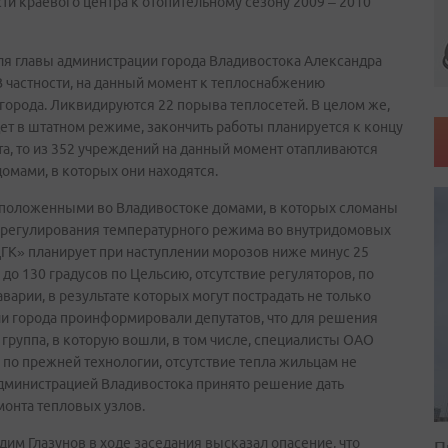
ти краевого центра к отопительному сезону 2009 – 2010
я главы администрации города Владивостока Александра
В частности, на данный момент к теплоснабжению
орода. Ликвидируются 22 порыва теплосетей. В целом же,
т в штатном режиме, закончить работы планируется к концу
та, то из 352 учреждений на данный момент отапливаются
омами, в которых они находятся.
расположенными во Владивостоке домами, в которых сломаны
я регулирования температурного режима во внутридомовых
«ДГК» планирует при наступлении морозов ниже минус 25
 до 130 градусов по Цельсию, отсутствие регуляторов, по
арии, в результате которых могут пострадать не только
ии города проинформировали депутатов, что для решения
группа, в которую вошли, в том числе, специалисты ОАО
по прежней технологии, отсутствие тепла жильцам не
администрацией Владивостока принято решение дать
онта тепловых узлов.
им Глазунов в ходе заседания высказал опасение, что
П