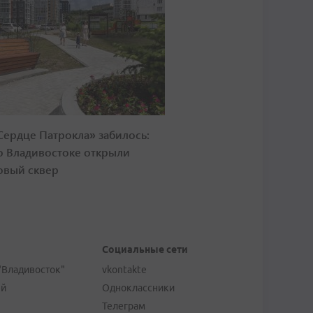
Сердце Патрокла» забилось:
о Владивостоке открыли
овый сквер
Социальные сети
"Владивосток"
vkontakte
ей
Одноклассники
Телеграм