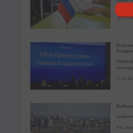
Сейчас 
рассказ
19:16, 6 
Конста
Владив
Процеду
законод
11:10, 30
Выборы
Градона
8:45, 30 