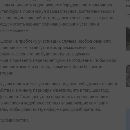
и
язаны установить недостающее оборудование, попытаются
 теплоузла, подчеркнул Вадим Глазунов, достаточно высока
17
ь вопрос, возникший, кстати, далеко не сегодня, все равно
 предусмотреть вариант софинансирования установки
ь его механизм.
вшихся на проблему участивших случаев необоснованного
пление, о чем на депутатских приемах ему не раз
ельного сезона тепло будет поступать в дома не
иков, произвести перерасчет сумм за отопление, чтобы люди
е членов комитета по городскому хозяйству беспокоит
итории.
ву дали положительную оценку проделанной администрацией
йства к зимнему периоду и отметили, что в текущем году
фективно. Также депутаты обратились к представителям
ть им списки недобросовестных управляющих компаний,
лы, чтобы довести эту информацию до избирателей.
г.Владивостока