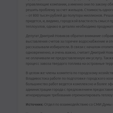
управляющие компании, а именно они по закону об
решить проблему за счет жильцов. Стоимость одного
– от 800 тысяч рублей до полутора миллионов. Решат
придется, и, видимо, городской власти есть смысл
теплоузлов, однако в деталях необходимо продумат
Депутат Дмитрий Новиков обратил внимание собра
выставления счетов за горячее водоснабжение и ото
рассказывали избиратели. В связи с началом отопит
одновременно, и очень важно, считает Дмитрий Нов
не оплачивали не предоставленную им услугу. Такж
процесс завоза твердого топлива на островные терр
В целом же члены комитета по городскому хозяйст
Владивостока работе по подготовке городского хозя
большинство работ ведется комплексно и более эф
администрации города с предложением предостави
игнорирующих требования отремонтировать теплоуз
Источник:
Отдел по взаимодействию со СМИ Думы 