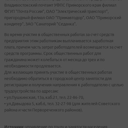
Владивостокский почтамт УФПС Приморского края филиал
ФГУП "Почта России", ОАО "Электрический транспорт",
пригородный филиал ОАО "Примавтодор", ОАО "Приморский
кондитер", ЗАО "Санаторий "Седанка".
Во время участия в общественных работах за счет средств
предприятия этим работникам выплачивается заработная
плата, причем часть затрат работодателей возмещается за счет
средств программы. Срок общественных работ для
гражданина может колебаться от месяца до трех и по
необходимости продлевается.
Для желающих принять участие в общественных работах
необходимо обратиться в городской центр занятости для
регистрации и получения направления к работодателю с целью
трудоустройства по адресам:
• ул.Пушкинская, 13а, каб.21, тел. 22-86-70,
• ул.Давыдова 5, каб.6, тел. 32-27-98 (для жителей Советского
района и части Первореченкого районов).
Источник:
управление по труду и занятости населения