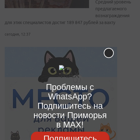
Средний уровень
предлагаемого
вознаграждения
для этих специалистов достиг 189 847 рублей за вахту
сегодня, 12:37
Проблемы с
WhatsApp?
Подпишитесь на
новости Приморья
в MAX!
Подпишитесь