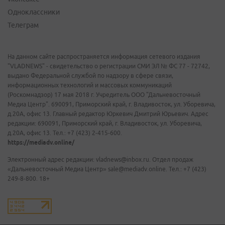
Одноклассники
Телеграм
На данном сайте распространяется информация сетевого издания
"VLADNEWS" - свидетельство о регистрации СМИ ЭЛ № ФС 77 - 72742,
выдано Федеральной службой по надзору в сфере связи,
информационных технологий и массовых коммуникаций
(Роскомнадзор) 17 мая 2018 г. Учредитель ООО "Дальневосточный
Медиа Центр". 690091, Приморский край, г. Владивосток, ул. Уборевича,
д.20А, офис 13. Главный редактор Юркевич Дмитрий Юрьевич. Адрес
редакции: 690091, Приморский край, г. Владивосток, ул. Уборевича,
д.20А, офис 13. Тел.: +7 (423) 2-415-600.
https://mediadv.online/
Электронный адрес редакции: vladnews@inbox.ru. Отдел продаж
«Дальневосточный Медиа Центр» sale@mediadv.online. Тел.: +7 (423)
249-8-800. 18+