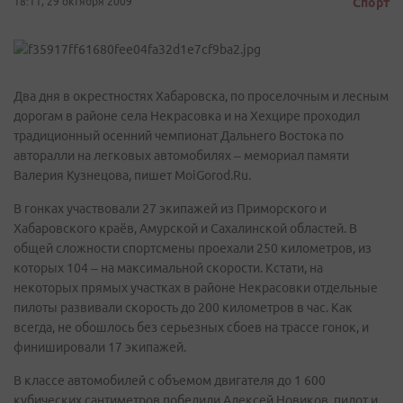
18:11, 29 октября 2009
Спорт
Два дня в окрестностях Хабаровска, по проселочным и лесным
дорогам в районе села Некрасовка и на Хехцире проходил
традиционный осенний чемпионат Дальнего Востока по
авторалли на легковых автомобилях – мемориал памяти
Валерия Кузнецова, пишет MoiGorod.Ru.
В гонках участвовали 27 экипажей из Приморского и
Хабаровского краёв, Амурской и Сахалинской областей. В
общей сложности спортсмены проехали 250 километров, из
которых 104 – на максимальной скорости. Кстати, на
некоторых прямых участках в районе Некрасовки отдельные
пилоты развивали скорость до 200 километров в час. Как
всегда, не обошлось без серьезных сбоев на трассе гонок, и
финишировали 17 экипажей.
В классе автомобилей с объемом двигателя до 1 600
кубических сантиметров победили Алексей Новиков, пилот и