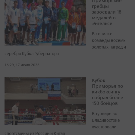
Приморские
гребцы
завоевали 18
медалей в
Энгельсе
В копилке
команды восемь
золотых наград и
серебро Кубка Губернатора
16:29, 17 июля 2026
Кубок
Приморья по
кикбоксингу
собрал более
150 бойцов
В турнире во
Владивостоке
участвовали
спортсмены из России и Китая