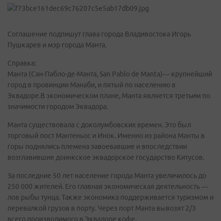
Соглашение подпишут глава города Владивостока Игорь
Пушкарев и мэр города Манта.
Справка:
Манта (Сан-Пабло-де-Манта, San Pablo de Manta)— крупнейший
город в провинции Манаби, и пятый по населению в
Эквадоре.В экономическом плане, Манта является третьим по
значимости городом Эквадора.
Манта существовала с доколумбовских времен. Это был
торговый пост Мантеньос и Инок. Именно из района Манты в
горы поднялись племена завоевавшие и впоследствии
возглавившие доинкское эквадорское государство Китусов.
За последние 50 лет население города Манта увеличилось до
250 000 жителей. Его главная экономическая деятельность —
лов рыбы тунца. Также экономика поддерживается туризмом и
перевалкой грузов в порту. Через порт Манта вывозят 2/3
всего производимого в Эквадоре кофе.