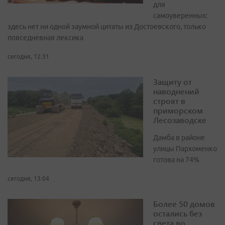
для
самоуверенных:
здесь нет ни одной заумной цитаты из Достоевского, только
повседневная лексика
сегодня, 12:31
Защиту от
наводнений
строят в
приморском
Лесозаводске
Дамба в районе
улицы Пархоменко
готова на 74%
сегодня, 13:04
Более 50 домов
остались без
света во