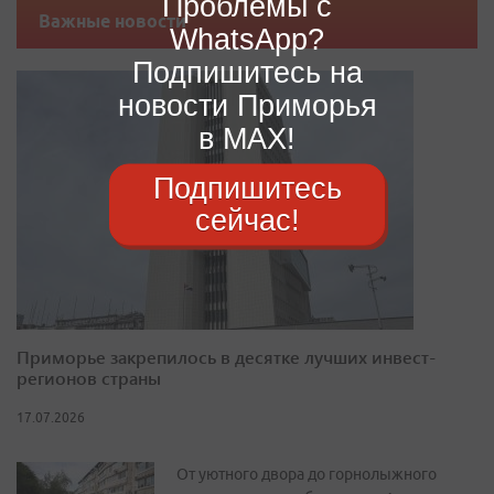
Проблемы с
Важные новости
WhatsApp?
Подпишитесь на
новости Приморья
в MAX!
Подпишитесь
сейчас!
Приморье закрепилось в десятке лучших инвест-
регионов страны
17.07.2026
От уютного двора до горнолыжного