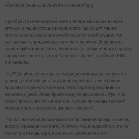
Приобрести медицинские маски теперь можно не во всех
аптеках Владивостока. Прежде всего "дефицит" такого
простого средства защиты наблюдается в небольших, так
называемых, придомовых аптечных пунктов. Дефицит, по
словам работников аптек, возник из-за повышенного спроса у
горожан в связи с угрозой "свиного гриппа", сообщает РИА
PrimaMedia.
"Из 700 привезенных ранее медицинских масок нет уже не
одной, - рассказывает сотрудник одной из аптек в районе
проспекта Красного знамени. - Всю партию раскупили за
несколько дней. Люди брали сразу по несколько штук. При
этом спрос на них не снижается - чуть ли не каждый второй
покупатель интересуется данным товаром".
"Спрос на медицинские маски за последнее время, конечно,
возрос. Примерно на треть. Поэтому мы, предполагая, что он
может расти и дальше, несколько увеличили свои