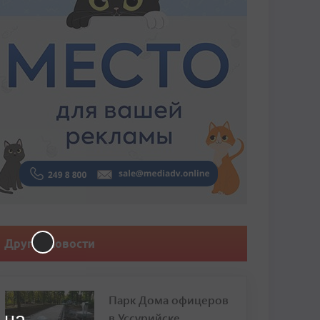
Другие новости
Парк Дома офицеров
 на
в Уссурийске