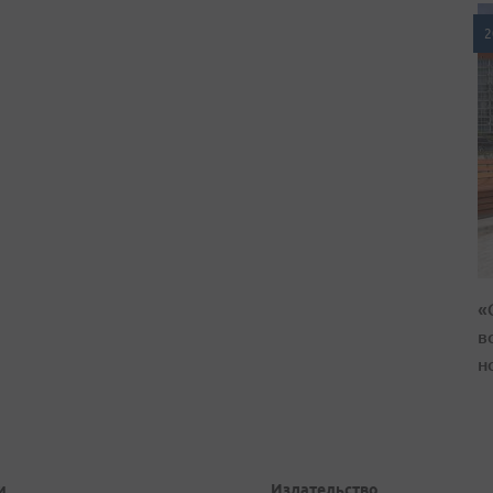
2
«
в
н
и
Издательство