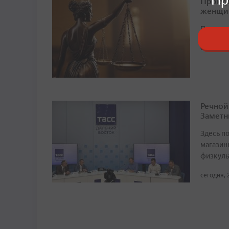
Прокур
женщи
Поводом
сегодня, 
Речной
Заметн
Здесь по
магазин
физкуль
сегодня, 