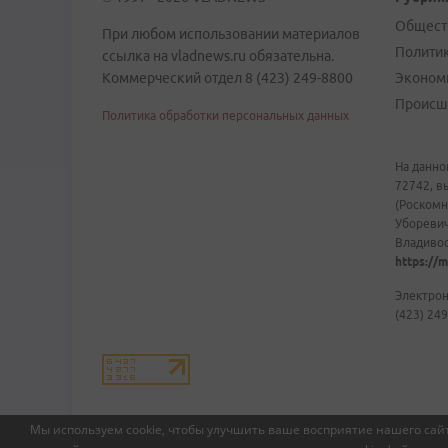
Общест
При любом использовании материалов
Полити
ссылка на vladnews.ru обязательна.
Коммерческий отдел 8 (423) 249-8800
Эконом
Происш
Политика обработки персональных данных
На данно
72742, в
(Роскомн
Уборевич
Владивост
https://m
Электрон
(423) 249
Мы используем cookie, чтобы улучшить ваше восприятие нашего сайт