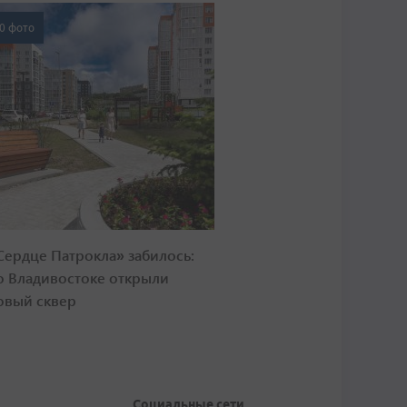
0 фото
Сердце Патрокла» забилось:
о Владивостоке открыли
овый сквер
Социальные сети