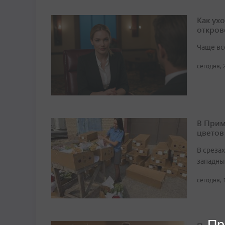
Как ух
откров
Чаще вс
сегодня, 
В Прим
цветов
В среза
западны
сегодня, 
Пр