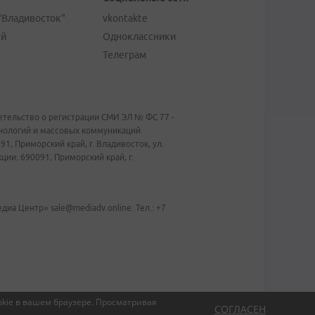
"Владивосток"
vkontakte
ей
Одноклассники
Телеграм
тельство о регистрации СМИ ЭЛ № ФС 77 -
хнологий и массовых коммуникаций
1, Приморский край, г. Владивосток, ул.
ии: 690091, Приморский край, г.
иа Центр» sale@mediadv.online. Тел.: +7
kie в вашем браузере.
Просматривая
СОГЛАСЕН