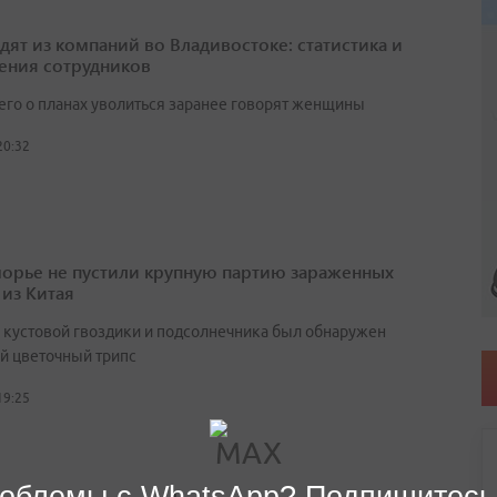
одят из компаний во Владивостоке: статистика и
ения сотрудников
его о планах уволиться заранее говорят женщины
20:32
орье не пустили крупную партию зараженных
 из Китая
х кустовой гвоздики и подсолнечника был обнаружен
й цветочный трипс
19:25
облемы с WhatsApp? Подпишитесь