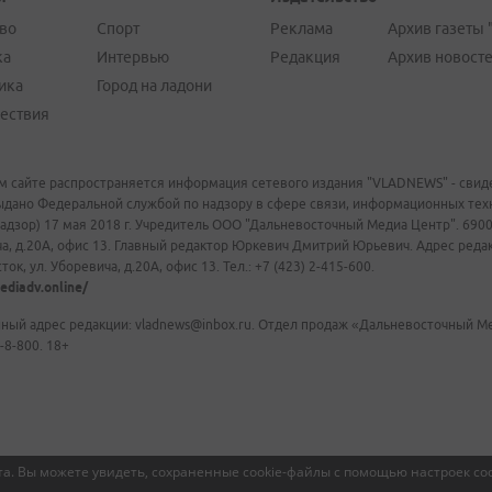
во
Спорт
Реклама
Архив газеты 
ка
Интервью
Редакция
Архив новост
ика
Город на ладони
ествия
м сайте распространяется информация сетевого издания "VLADNEWS" - свиде
ыдано Федеральной службой по надзору в сфере связи, информационных те
адзор) 17 мая 2018 г. Учредитель ООО "Дальневосточный Медиа Центр". 69009
а, д.20А, офис 13. Главный редактор Юркевич Дмитрий Юрьевич. Адрес редакц
ок, ул. Уборевича, д.20А, офис 13. Тел.: +7 (423) 2-415-600.
ediadv.online/
ный адрес редакции: vladnews@inbox.ru. Отдел продаж «Дальневосточный Мед
-8-800. 18+
а. Вы можете увидеть, сохраненные cookie-файлы с помощью настроек coo