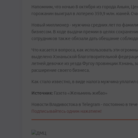
Напомним, что ночью 8 октября из города Аньян, Це
горожанин выиграл в лотерею 359,9 млн. юаней. Сч
Новый миллионер - мужчина средних лет по фамилии
бизнесом. В ходе выдачи премии в целях сохранения
сотрудников также обязали дать обещание соблюдат
Что касается вопроса, как использовать эти огромны
выделено Хэнаньской благотворительной федерации,
летней девочке из уезда Фугоу провинции Хэнань, з
расширение своего бизнеса.
Как стало известно, в виде налога мужчина уплатил 
Источник:
Газета «Женьминь жибао»
Новости Владивостока в Telegram - постоянно в тече
Подписывайтесь одним нажатием!