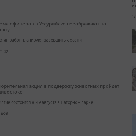
и
17
ома офицеров в Уссурийске преображают по
екту
этап работ планируют завершить к осени
21:32
ворительная акция в поддержку животных пройдет
дивостоке
тие состоится 8 и 9 августа в Нагорном парке
18:28