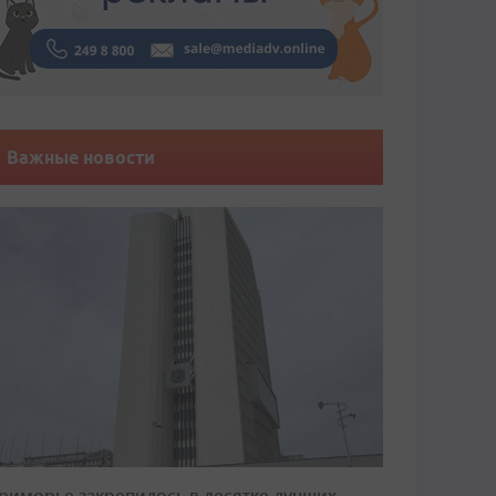
Важные новости
риморье закрепилось в десятке лучших