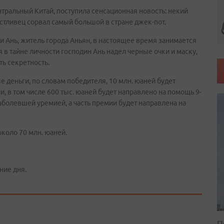
нтральный Китай, поступила сенсационная новость: некий
астливец сорвал самый большой в стране джек-пот.
 Ань, житель города Аньян, в настоящее время занимается
 в тайне личности господин Ань надел черные очки и маску,
ь секретность.
е деньги, по словам победителя, 10 млн. юаней будет
 в том числе 600 тыс. юаней будет направлено на помощь 9-
аболевшей уремией, а часть премии будет направлена на
около 70 млн. юаней.
ние дня.
П