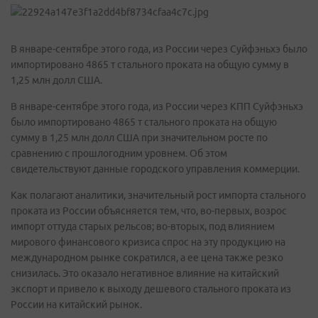
В январе-сентябре этого года, из России через Суйфэньхэ было
импортировано 4865 т стального проката на общую сумму в
1,25 млн долл США.
В январе-сентябре этого года, из России через КПП Суйфэньхэ
было импортировано 4865 т стального проката на общую
сумму в 1,25 млн долл США при значительном росте по
сравнению с прошлогодним уровнем. Об этом
свидетельствуют данные городского управления коммерции.
Как полагают аналитики, значительный рост импорта стального
проката из России объясняется тем, что, во-первых, возрос
импорт оттуда старых рельсов; во-вторых, под влиянием
мирового финансового кризиса спрос на эту продукцию на
международном рынке сократился, а ее цена также резко
снизилась. Это оказало негативное влияние на китайский
экспорт и привело к выходу дешевого стального проката из
России на китайский рынок.