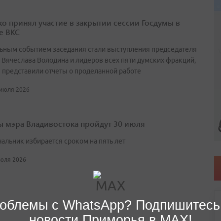
о принял участие в закрытии сессии Госдумы в
е ВКС
ьным событием заседания стали выступления председателя
 Вячеслава Володина и лидеров всех пяти думских фракций,
 представили отчеты о проделанной работе
 июля 2026
 мэра Владивостока пройдут 30 июля
чальник избирается сроком на пять лет
июля 2026
облемы с WhatsApp? Подпишитесь
новости Приморья в MAX!