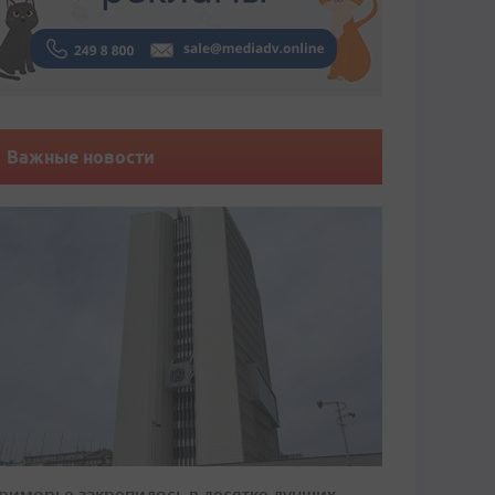
Важные новости
риморье закрепилось в десятке лучших