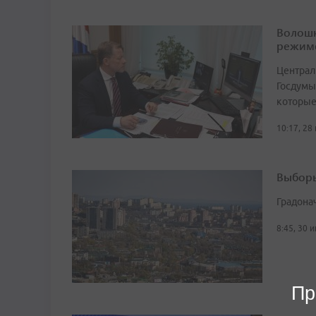
Волошк
режим
Централ
Госдумы
которые
10:17, 28
Выборы
Градона
8:45, 30 
Пр