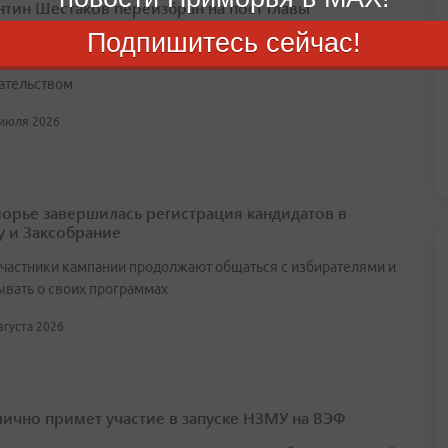
нтин Шестаков переизбран на пост главы
остока
Подпишитесь сейчас!
ра выборов проходила в соответствии с региональным
ательством
 июля 2026
орье завершилась регистрация кандидатов в
у и Заксобрание
участники кампании продолжают общаться с избирателями и
ывать о своих программах
августа 2026
лично примет участие в запуске НЗМУ на ВЭФ