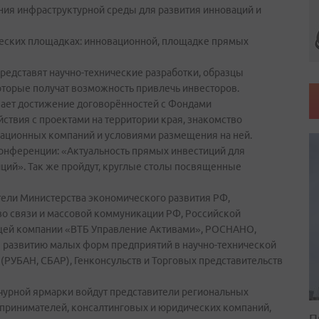
ия инфраструктурной среды для развития инноваций и
ических площадках: инновационной, площадке прямых
едставят научно-технические разработки, образцы
торые получат возможность привлечь инвесторов.
вает достижение договорённостей с Фондами
ствия с проектами на территории края, знакомство
вационных компаний и условиями размещения на ней.
онференции: «Актуальность прямых инвестиций для
ций». Так же пройдут, круглые столы посвященные
тели Министерства экономического развития РФ,
во связи и массовой коммуникации РФ, Российской
щей компании «ВТБ Управление Активами», РОСНАНО,
 развитию малых форм предприятий в научно-технической
(РУБАН, СБАР), Генконсульств и Торговых представительств
нчурной ярмарки войдут представители региональных
принимателей, консалтинговых и юридических компаний,
П