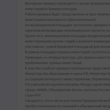
Венчурная ярмарка проводится с целью формирован
инвестиций в Приморском крае.
Работа ярмарки будет представлена на трех темат
инвестиций и молодежно-образовательной.
На инновационной площадке экспоненты ярмарки пр
наукоемкой продукции, инновационные проекты, ко
Кроме того, инновационная площадка предусматри
инвестирования ранних стадий о формате взаимодей
участников с новой Биржевой площадкой для инно
В рамках площадки прямых инвестиций состоятся к
Приморья» и «Инфраструктуры для прямых инвести
проблематике прямых инвестиций.
К участию в работе ярмарки приглашены представи
Министерства образования и науки РФ, Министерст
ассоциация венчурного инвестирования, Управляю
Российской венчурной компании, Фонда содействия
сфере, ММВБ, Объединения Бизнес-ангелов России 
стран АТР.
Ожидается, что в число участников Приморской ве
профессиональных ассоциаций и объединений пред