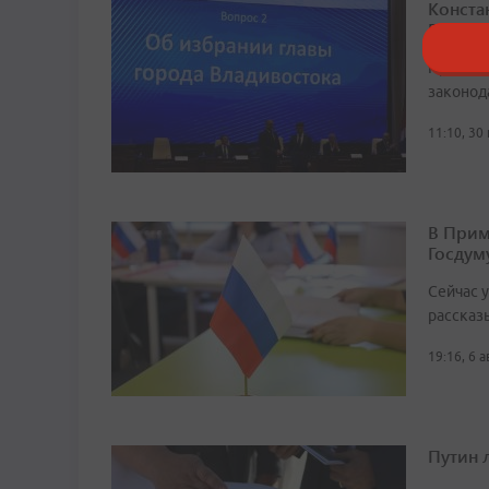
Конста
Владив
Процеду
законод
11:10, 30
В Прим
Госдум
Сейчас 
рассказ
19:16, 6 
Путин 