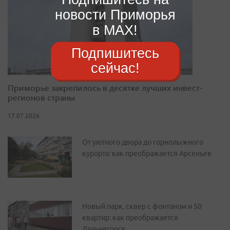
новости Приморья
в MAX!
Подпишитесь
сейчас!
Приморье закрепилось в десятке лучших инвест-
регионов страны
17.07.2026
От уютного двора до горнолыжного
курорта: как преображается Арсеньев
Новый парк, сквер с фонтаном и 50
квартир: как преображается
Дальнегорск