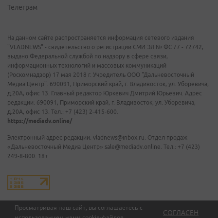
Телеграм
На данном сайте распространяется информация сетевого издания
"VLADNEWS" - свидетельство о регистрации СМИ ЭЛ № ФС 77 - 72742,
выдано Федеральной службой по надзору в сфере связи,
информационных технологий и массовых коммуникаций
(Роскомнадзор) 17 мая 2018 г. Учредитель ООО "Дальневосточный
Медиа Центр". 690091, Приморский край, г. Владивосток, ул. Уборевича,
д.20А, офис 13. Главный редактор Юркевич Дмитрий Юрьевич. Адрес
редакции: 690091, Приморский край, г. Владивосток, ул. Уборевича,
д.20А, офис 13. Тел.: +7 (423) 2-415-600.
https://mediadv.online/
Электронный адрес редакции: vladnews@inbox.ru. Отдел продаж
«Дальневосточный Медиа Центр» sale@mediadv.online. Тел.: +7 (423)
249-8-800. 18+
Просматривая наш сайт, вы соглашаетесь с
СОГЛАСЕН
использованием нами
cookie-файлов
.