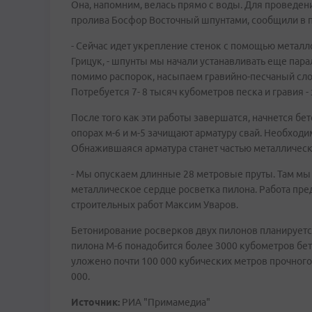
Она, напомним, велась прямо с воды. Для проведен
пролива Босфор Восточный шпунтами, сообщили в п
- Сейчас идет укрепление стенок с помощью металло
Грицук, - шпунты мы начали устанавливать еще пара
помимо распорок, насыпаем гравийно-песчаный слой
Потребуется 7- 8 тысяч кубометров песка и гравия 
После того как эти работы завершатся, начнется бе
опорах м-6 и м-5 зачищают арматуру свай. Необходи
Обнажившаяся арматура станет частью металлическ
- Мы опускаем длинные 28 метровые пруты. Там мы 
металлическое сердце росветка пилона. Работа пред
строительных работ Максим Уваров.
Бетонирование росверков двух пилонов планируется
пилона М-6 понадобится более 3000 кубометров бет
уложено почти 100 000 кубических метров прочного 
000.
Источник:
РИА "Примамедиа"