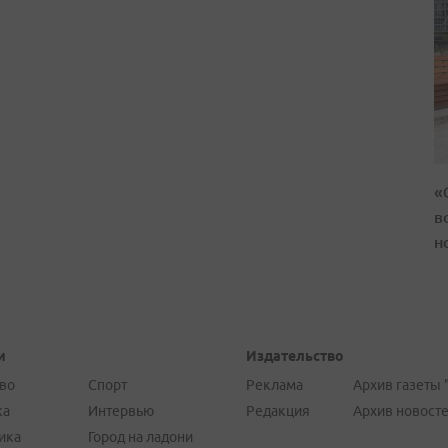
«
в
н
и
Издательство
во
Спорт
Реклама
Архив газеты 
ка
Интервью
Редакция
Архив новост
ика
Город на ладони