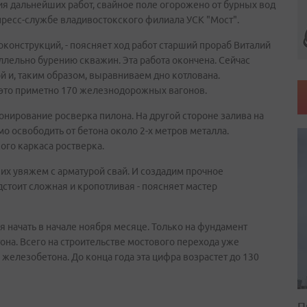
ия дальнейших работ, свайное поле огорожено от бурных вод
ресс-службе владивостокского филиала УСК "Мост".
конструкций, - поясняет ход работ старший прораб Виталий
ллельно бурению скважин. Эта работа окончена. Сейчас
 и, таким образом, выравниваем дно котлована.
- это приметно 170 железнодорожных вагонов.
тонирование росверка пилона. На другой стороне залива на
мо освободить от бетона около 2-х метров металла.
ого каркаса ростверка.
их увяжем с арматурой свай. И создадим прочное
стоит сложная и кропотливая - поясняет мастер
 начать в начале ноября месяце. Только на фундамент
она. Всего на строительстве мостового перехода уже
железобетона. До конца года эта цифра возрастет до 130
П