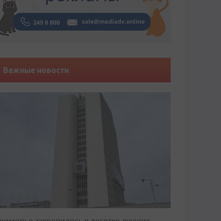
Важные новости
риморье закрепилось в десятке лучших