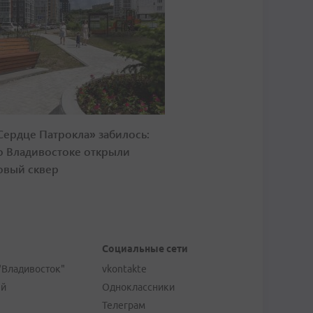
Сердце Патрокла» забилось:
о Владивостоке открыли
овый сквер
Социальные сети
"Владивосток"
vkontakte
ей
Одноклассники
Телеграм