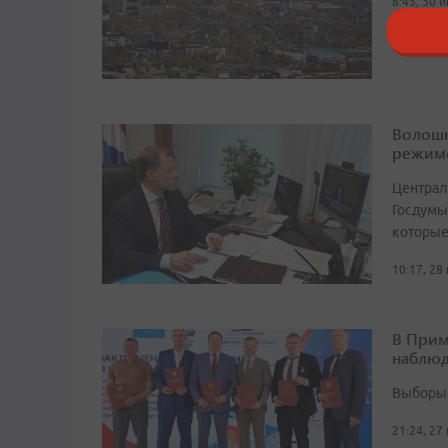
8:45, 30 
Волошк
режим
Централ
Госдумы
которые
10:17, 28
В Прим
наблюд
Выборы 
21:24, 27