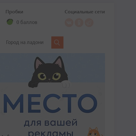
Пробки
Социальные сети
0 баллов
Город на ладони