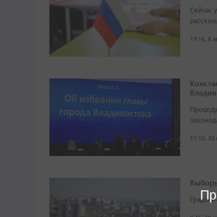
Сейчас 
рассказ
19:16, 6 
Конста
Владив
Процеду
законод
11:10, 30
Выборы
Пр
Градона