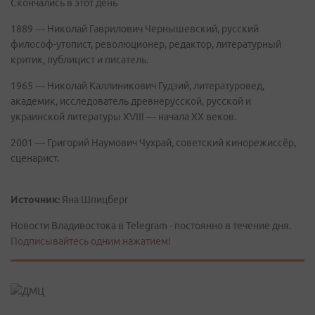
Скончались в этот день
1889 — Николай Гаврилович Чернышевский, русский
философ-утопист, революционер, редактор, литературный
критик, публицист и писатель.
1965 — Николай Каллиникович Гудзий, литературовед,
академик, исследователь древнерусской, русской и
украинской литературы XVIII — начала XX веков.
2001 — Григорий Наумович Чухрай, советский кинорежиссёр,
сценарист.
Источник:
Яна Шпицберг
Новости Владивостока в Telegram - постоянно в течение дня.
Подписывайтесь одним нажатием!