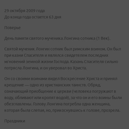
29 октября 2009 года
До конца года остается 63 дня
Поверье
День памяти святого мученика Лонгина сотника (1 Век).
Святой мученик Лонгин сотник был римским воином. Он был
при казни Спасителя и являлся свидетелем последних
мгновений земной жизни Господа. Казань Спасителя сильно
потрясла Лонгина, и он уверовал во Христа.
Он со своими воинами видел Воскресение Христа и принял
крещение — одно из христианских таинств. Обряд,
означающий приобщение к церкви (человека погружают в
воду, обливают или кропят водой), за что он и его воины были
обезглавлены. Голову Лонгина погребла одна женщина,
которая была слепая, но, прикоснувшись к голове, прозрела.
Праздники