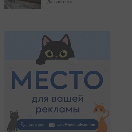
Дальнегорск