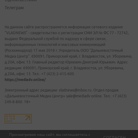
Телеграм
На данном сайте распространяется информация сетевого издания
"VLADNEWS" - свидетельство о регистрации СМИ ЭЛ № ФС 77 - 72742,
выдано Федеральной службой по надзору в сфере связи,
информационных технологий и массовых коммуникаций
(Роскомнадзор) 17 мая 2018 г. Учредитель ООО "Дальневосточный
Медиа Центр". 690091, Приморский край, г. Владивосток, ул. Уборевича,
д.20А, офис 13. Главный редактор Юркевич Дмитрий Юрьевич. Адрес
редакции: 690091, Приморский край, г. Владивосток, ул. Уборевича,
д.20А, офис 13. Тел.: +7 (423) 2-415-600.
https://mediadv.online/
Электронный адрес редакции: vladnews@inbox.ru. Отдел продаж
«Дальневосточный Медиа Центр» sale@mediadv.online. Тел.: +7 (423)
249-8-800. 18+
Просматривая наш сайт, вы соглашаетесь с
СОГЛАСЕН