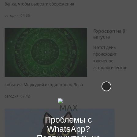
банка, чтобы вывезти сбережения
сегодня, 04:25
Гороскоп на 9
августа
В этот день
происходит
ключевое
астрологическое
событие: Меркурий входит в знак Льва
сегодня, 07:42
Проблемы с
WhatsApp?