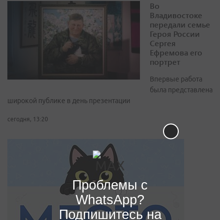
Во
Владивостоке
передали семье
Героя России
Сергея
Ефремова его
портрет
Впервые работа
была представлена
широкой публике в день презентации
сегодня, 13:20
Проблемы с
WhatsApp?
Подпишитесь на