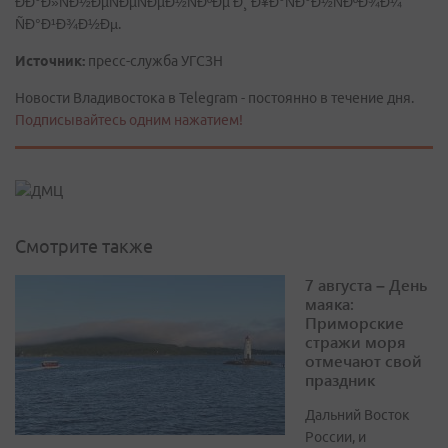
ÐÐ°Ð»ÑÐ½ÐµÑÐµÑÐµÐ½ÑÐºÐµ Ð¸ Ð¥Ð°ÑÐ°Ð½ÑÐºÐ¾Ð¼
ÑÐ°Ð¹Ð¾Ð½Ðµ.
Источник:
пресс-служба УГСЗН
Новости Владивостока в Telegram - постоянно в течение дня.
Подписывайтесь одним нажатием!
Смотрите также
7 августа – День
маяка:
Приморские
стражи моря
отмечают свой
праздник
Дальний Восток
России, и