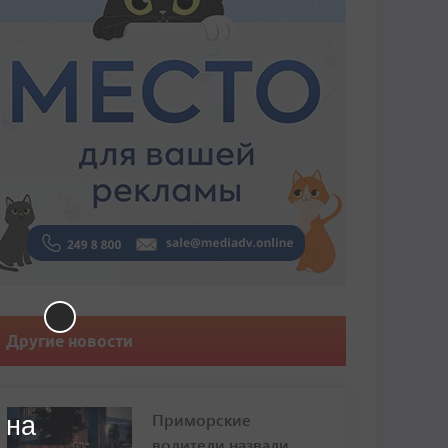
Другие новости
Приморские
 на
водители назвали