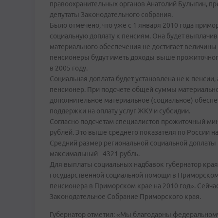
правоохранительных органов Анатолий Булыгин, пр
депутаты Законодательного собрания.
Было отмечено, что уже с 1 января 2010 года прим
социальную доплату к пенсиям. Она будет выплачи
материального обеспечения не достигает величины
пенсионеры будут иметь доходы выше прожиточного
в 2005 году.
Социальная доплата будет установлена не к пенсии, 
пенсионер. При подсчете общей суммы материально
дополнительное материальное (социальное) обесп
поддержки на оплату услуг ЖКУ и субсидии.
Согласно подсчетам специалистов прожиточный мин
рублей. Это выше среднего показателя по России на
Средний размер региональной социальной доплаты п
максимальный - 4321 рубль.
Для выплаты социальных надбавок губернатор края
государственной социальной помощи в Приморском
пенсионера в Приморском крае на 2010 год». Сейч
Законодательное Собрание Приморского края.
Губернатор отметил: «Мы благодарны федеральному