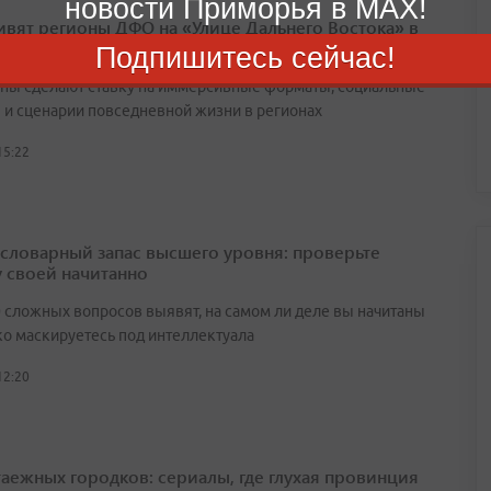
новости Приморья в MAX!
ивят регионы ДФО на «Улице Дальнего Востока» в
оду на ВЭФ
Подпишитесь сейчас!
ны сделают ставку на иммерсивные форматы, социальные
 и сценарии повседневной жизни в регионах
15:22
а словарный запас высшего уровня: проверьте
у своей начитанно
0 сложных вопросов выявят, на самом ли деле вы начитаны
ко маскируетесь под интеллектуала
12:20
таежных городков: сериалы, где глухая провинция