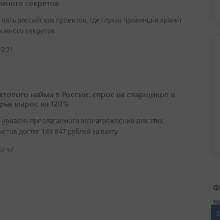
 много секретов
пять российских проектов, где глухая провинция хранит
 много секретов
12:31
ахтового найма в России: спрос на сварщиков в
ье вырос на 120%
 уровень предлагаемого вознаграждения для этих
стов достиг 189 847 рублей за вахту
12:37
Ф
2