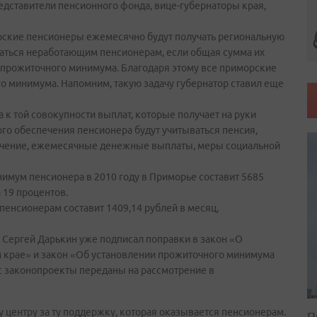
едставители пенсионного фонда, вице-губернаторы края,
орские пенсионеры ежемесячно будут получать региональную
ваться неработающим пенсионерам, если общая сумма их
 прожиточного минимума. Благодаря этому все приморские
 минимума. Напомним, такую задачу губернатор ставил еще
а к той совокупности выплат, которые получает на руки
го обеспечения пенсионера будут учитываться пенсия,
ечение, ежемесячные денежные выплаты, меры социальной
имум пенсионера в 2010 году в Приморье составит 5685
 19 процентов.
енсионерам составит 1409,14 рублей в месяц,
 Сергей Дарькин уже подписал поправки в закон «О
 крае» и закон «Об установлении прожиточного минимума
ас законопроекты переданы на рассмотрение в
 центру за ту поддержку, которая оказывается пенсионерам.
П