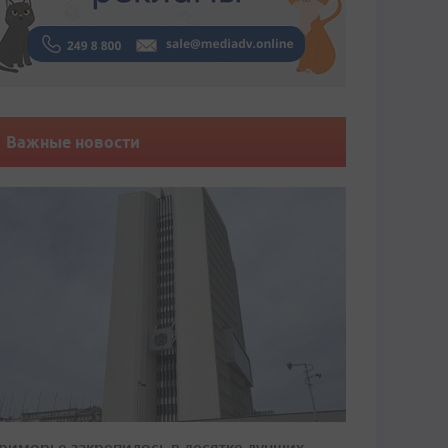
Важные новости
риморье закрепилось в десятке лучших