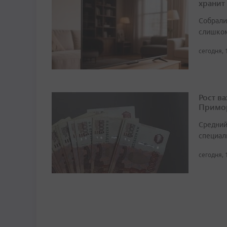
хранит
Собрали 
слишком
сегодня, 
Рост в
Примор
Средний
специали
сегодня, 