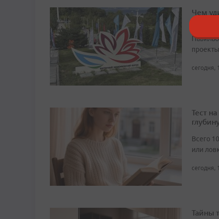
Чем уд
этом г
Павильо
проекты
сегодня, 
Тест н
глубин
Всего 1
или лов
сегодня, 
Тайны 