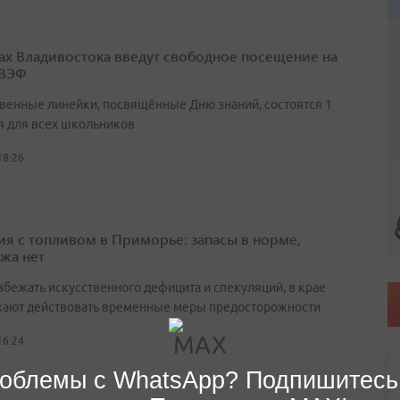
ах Владивостока введут свободное посещение на
 ВЭФ
венные линейки, посвящённые Дню знаний, состоятся 1
я для всех школьников
18:26
ия с топливом в Приморье: запасы в норме,
жа нет
збежать искусственного дефицита и спекуляций, в крае
ают действовать временные меры предосторожности
16:24
облемы с WhatsApp? Подпишитесь