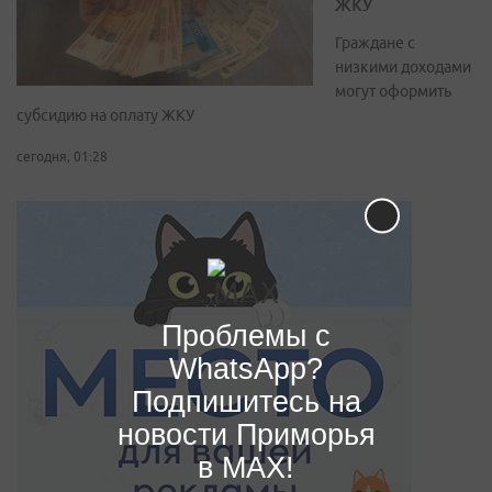
ЖКУ
Граждане с
низкими доходами
могут оформить
субсидию на оплату ЖКУ
сегодня, 01:28
Проблемы с
WhatsApp?
Подпишитесь на
новости Приморья
в MAX!