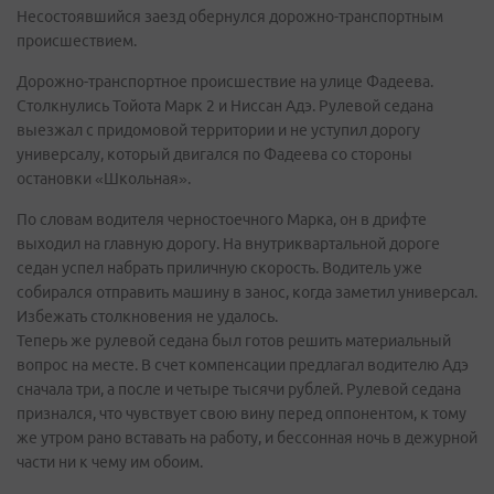
Несостоявшийся заезд обернулся дорожно-транспортным
происшествием.
Дорожно-транспортное происшествие на улице Фадеева.
Столкнулись Тойота Марк 2 и Ниссан Адэ. Рулевой седана
выезжал с придомовой территории и не уступил дорогу
универсалу, который двигался по Фадеева со стороны
остановки «Школьная».
По словам водителя черностоечного Марка, он в дрифте
выходил на главную дорогу. На внутриквартальной дороге
седан успел набрать приличную скорость. Водитель уже
собирался отправить машину в занос, когда заметил универсал.
Избежать столкновения не удалось.
Теперь же рулевой седана был готов решить материальный
вопрос на месте. В счет компенсации предлагал водителю Адэ
сначала три, а после и четыре тысячи рублей. Рулевой седана
признался, что чувствует свою вину перед оппонентом, к тому
же утром рано вставать на работу, и бессонная ночь в дежурной
части ни к чему им обоим.