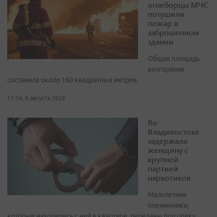
огнеборцы МЧС
потушили
пожар в
заброшенном
здании
Общая площадь
возгорания
составила около 160 квадратных метров
11:16, 6 августа 2026
Во
Владивостоке
задержали
женщину с
крупной
партией
наркотиков
Малолетние
племянники,
которые находились с ней в квартире, переданы под опеку