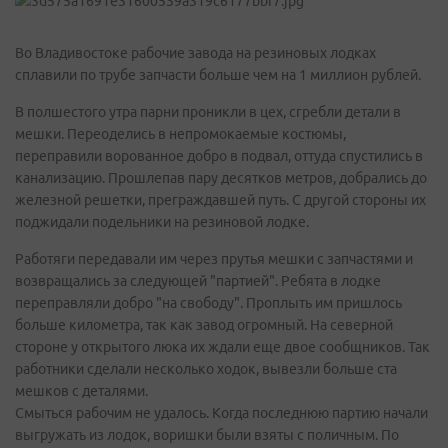
Во Владивостоке рабочие завода на резиновых лодках
сплавили по трубе запчасти больше чем на 1 миллион рублей.
В полшестого утра парни проникли в цех, сгребли детали в
мешки. Переоделись в непромокаемые костюмы,
переправили ворованное добро в подвал, оттуда спустились в
канализацию. Прошлепав пару десятков метров, добрались до
железной решетки, преграждавшей путь. С другой стороны их
поджидали подельники на резиновой лодке.
Работяги передавали им через прутья мешки с запчастями и
возвращались за следующей "партией". Ребята в лодке
переправляли добро "на свободу". Проплыть им пришлось
больше километра, так как завод огромный. На северной
стороне у открытого люка их ждали еще двое сообщников. Так
работники сделали несколько ходок, вывезли больше ста
мешков с деталями.
Смыться рабочим не удалось. Когда последнюю партию начали
выгружать из лодок, воришки были взяты с поличным. По