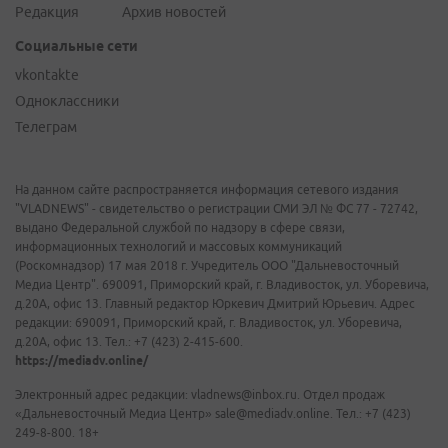
Редакция
Архив новостей
Социальные сети
vkontakte
Одноклассники
Телеграм
На данном сайте распространяется информация сетевого издания
"VLADNEWS" - свидетельство о регистрации СМИ ЭЛ № ФС 77 - 72742,
выдано Федеральной службой по надзору в сфере связи,
информационных технологий и массовых коммуникаций
(Роскомнадзор) 17 мая 2018 г. Учредитель ООО "Дальневосточный
Медиа Центр". 690091, Приморский край, г. Владивосток, ул. Уборевича,
д.20А, офис 13. Главный редактор Юркевич Дмитрий Юрьевич. Адрес
редакции: 690091, Приморский край, г. Владивосток, ул. Уборевича,
д.20А, офис 13. Тел.: +7 (423) 2-415-600.
https://mediadv.online/
Электронный адрес редакции: vladnews@inbox.ru. Отдел продаж
«Дальневосточный Медиа Центр» sale@mediadv.online. Тел.: +7 (423)
249-8-800. 18+