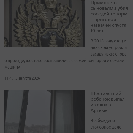
Приморец с
сыновьями убил
соседей топорм
– приговор
назначен спустя
10 лет
В 2016 году отец и
два сына устроили
засаду из‑за спора
о проезде, жестоко расправились с семейной парой и сожгли
машину
11:49, 5 августа 2026
Шестилетний
ребенок выпал
из окна в
Артёме
Возбуждено
уголовное дело,