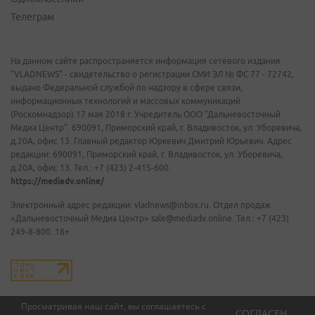
Телеграм
На данном сайте распространяется информация сетевого издания
"VLADNEWS" - свидетельство о регистрации СМИ ЭЛ № ФС 77 - 72742,
выдано Федеральной службой по надзору в сфере связи,
информационных технологий и массовых коммуникаций
(Роскомнадзор) 17 мая 2018 г. Учредитель ООО "Дальневосточный
Медиа Центр". 690091, Приморский край, г. Владивосток, ул. Уборевича,
д.20А, офис 13. Главный редактор Юркевич Дмитрий Юрьевич. Адрес
редакции: 690091, Приморский край, г. Владивосток, ул. Уборевича,
д.20А, офис 13. Тел.: +7 (423) 2-415-600.
https://mediadv.online/
Электронный адрес редакции: vladnews@inbox.ru. Отдел продаж
«Дальневосточный Медиа Центр» sale@mediadv.online. Тел.: +7 (423)
249-8-800. 18+
Просматривая наш сайт, вы соглашаетесь с
СОГЛАСЕН