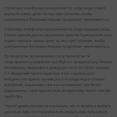
Статистика телефонных мошенничеств, когда люди отдают
крупные суммы денег за лже-преступления, якобы
совершенные близкими людьми, продолжает увеличиваться.
Статистика телефонных мошенничеств, когда владивостокцы,
а также жители других населенных пунктов Приморского края
отдают крупные суммы денег за лже-преступления, якобы
совершенные близкими людьми, продолжает увеличиваться.
По свидетельству начальника следственной части
следственного управления при УВД по г. Владивостоку Татьяна
Поплавцова, ежедневно в дежурную часть поступает порядка
2-3 обращений такого характера. А вот о выигрышах,
нежданно-негаданно свалившихся на владельцев сотовых
телефонов, мошенники уже и не вспоминают, тем более
радиоканалы стали практиковать антирекламу такого способа
заработать.
"Нужно думать логически и понимать, что, если речь о жизни и
смерти не идет, то и торопиться не следует, надо попытаться