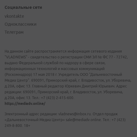
Социальные сети
vkontakte
Одноклассники
Телеграм
На данном сайте распространяется информация сетевого издания
"VLADNEWS" - свидетельство о регистрации СМИ ЭЛ № ФС 77 - 72742,
выдано Федеральной службой по надзору в сфере связи,
информационных технологий и массовых коммуникаций
(Роскомнадзор) 17 мая 2018 г. Учредитель ООО "Дальневосточный
Медиа Центр". 690091, Приморский край, г. Владивосток, ул. Уборевича,
д.20А, офис 13. Главный редактор Юркевич Дмитрий Юрьевич. Адрес
редакции: 690091, Приморский край, г. Владивосток, ул. Уборевича,
д.20А, офис 13. Тел.: +7 (423) 2-415-600.
https://mediadv.online/
Электронный адрес редакции: vladnews@inbox.ru. Отдел продаж
«Дальневосточный Медиа Центр» sale@mediadv.online. Тел.: +7 (423)
249-8-800. 18+