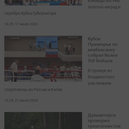
команды восемь
золотых наград и
серебро Кубка Губернатора
16:29, 17 июля 2026
Кубок
Приморья по
кикбоксингу
собрал более
150 бойцов
В турнире во
Владивостоке
участвовали
спортсмены из России и Китая
13:29, 21 июля 2026
Дальнегорск
проверил
триатлонистов