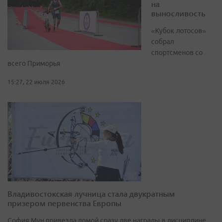
на
выносливость
«Кубок лотосов»
собрал
спортсменов со
всего Приморья
15:27, 22 июля 2026
Владивостокская лучница стала двукратным
призером первенства Европы
София Мун привезла домой сразу две награды в дисциплине