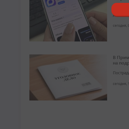
На сего
домовых
сегодня, 
В Прим
на под
Пострад
сегодня, 