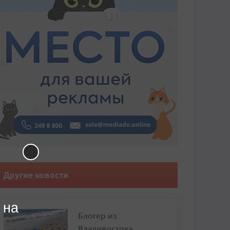
Другие новости
 на
Блогер из
Владивостока