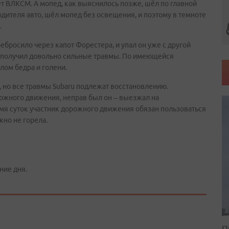
ет ВЛКСМ. А мопед, как выяснилось позже, шёл по главной
одителя авто, шёл мопед без освещения, и поэтому в темноте
.
ебросило через капот Форестера, и упал он уже с другой
и получил довольно сильные травмы. По имеющейся
лом бедра и голени.
 но все травмы Subaru подлежат восстановлению.
рожного движения, неправ был он – выезжал на
ремя суток участник дорожного движения обязан пользоваться
но не горела.
ние дня.
П