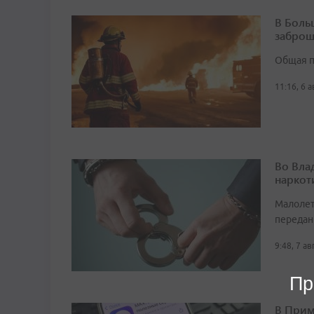
В Боль
заброш
Общая п
11:16, 6 
Во Вла
наркот
Малолет
передан
9:48, 7 а
Пр
В Прим