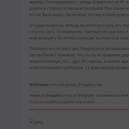
манёвр. Он поворачивал с улицы Борисенко на 40 л
дороге в сторону остановки Школьной. По словам в
его не было видно. Возможно, потому и столкнулись
От удара водитель мопеда вылетел из седла, его пер
стороны авто. По-видимому, при падении мужчина 
информации у 43-летнего мопедиста открытый пере
Оппонент его остался цел. Повреждена автомашина,
Автомобилист понимает, что, согласно правилам до
второстепенную. Но, с другой стороны, в ночное в
осветительными приборами, а у фара мопеда возмож
Источник:
Ночной дозор, Владивосток
Новости Владивостока в Telegram - постоянно в тече
Подписывайтесь одним нажатием!