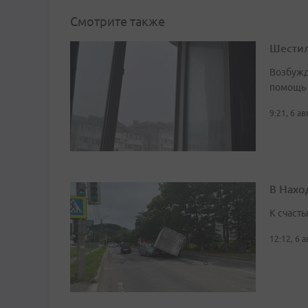
Смотрите также
Шестил
Возбужд
помощь
9:21, 6 а
В Нахо
К счасть
12:12, 6 