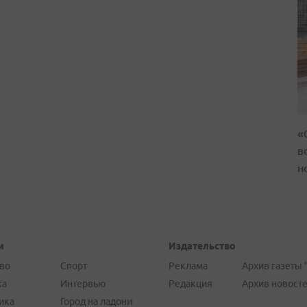
«
в
н
и
Издательство
во
Спорт
Реклама
Архив газеты 
ка
Интервью
Редакция
Архив новост
ика
Город на ладони