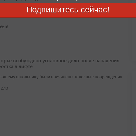
Подпишитесь сейчас!
дняшний день в Приморье создано 9 146 официальных
 чатов, которые объединили почти 160 тысяч жильцов
09:16
орье возбуждено уголовное дело после нападения
ростка в лифте
авшему школьнику были причинены телесные повреждения
12:13