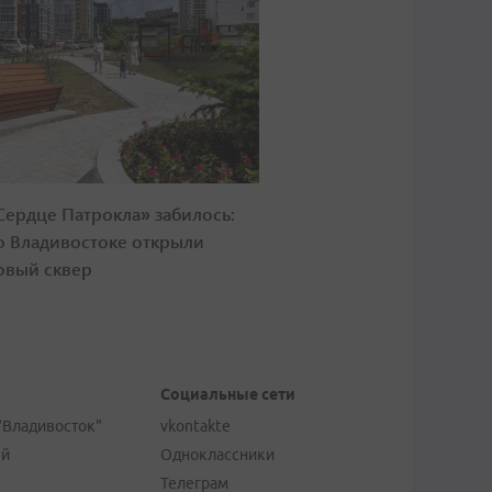
Сердце Патрокла» забилось:
о Владивостоке открыли
овый сквер
Социальные сети
"Владивосток"
vkontakte
ей
Одноклассники
Телеграм