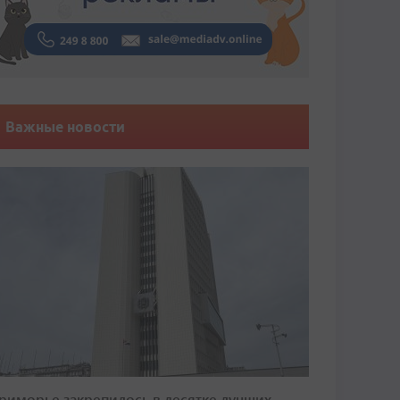
Важные новости
риморье закрепилось в десятке лучших