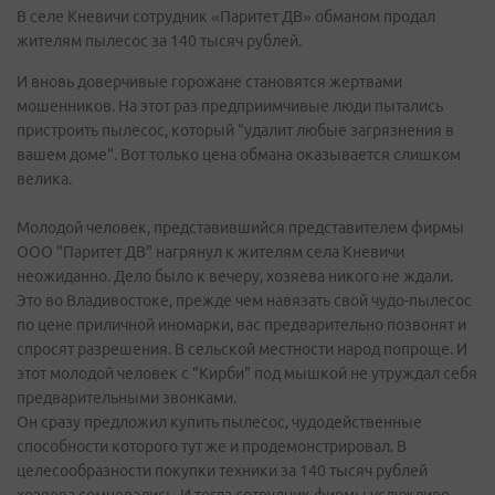
В селе Кневичи сотрудник «Паритет ДВ» обманом продал
жителям пылесос за 140 тысяч рублей.
И вновь доверчивые горожане становятся жертвами
мошенников. На этот раз предприимчивые люди пытались
пристроить пылесос, который "удалит любые загрязнения в
вашем доме". Вот только цена обмана оказывается слишком
велика.
Молодой человек, представившийся представителем фирмы
ООО "Паритет ДВ" нагрянул к жителям села Кневичи
неожиданно. Дело было к вечеру, хозяева никого не ждали.
Это во Владивостоке, прежде чем навязать свой чудо-пылесос
по цене приличной иномарки, вас предварительно позвонят и
спросят разрешения. В сельской местности народ попроще. И
этот молодой человек с "Кирби" под мышкой не утруждал себя
предварительными звонками.
Он сразу предложил купить пылесос, чудодейственные
способности которого тут же и продемонстрировал. В
целесообразности покупки техники за 140 тысяч рублей