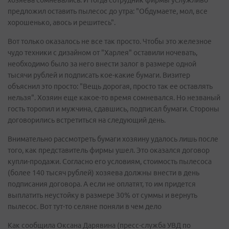
хозяева сомневались. И тогда сотрудник фирмы услужливо
предложил оставить пылесос до утра: "Обдумаете, мол, все
хорошенько, авось и решитесь".
Вот только оказалось не все так просто. Чтобы это железное
чудо техники с дизайном от "Харлея" оставили ночевать,
необходимо было за него внести залог в размере одной
тысячи рублей и подписать кое-какие бумаги. Визитер
объяснил это просто: "Вещь дорогая, просто так ее оставлять
нельзя". Хозяин еще какое-то время сомневался. Но незваный
гость торопил и мужчина, сдавшись, подписал бумаги. Стороны
договорились встретиться на следующий день.
Внимательно рассмотреть бумаги хозяину удалось лишь после
того, как представитель фирмы ушел. Это оказался договор
купли-продажи. Согласно его условиям, стоимость пылесоса
(более 140 тысяч рублей) хозяева должны внести в день
подписания договора. А если не оплатят, то им придется
выплатить неустойку в размере 30% от суммы и вернуть
пылесос. Вот тут-то селяне поняли в чем дело
Как сообщила Оксана Дарявина (пресс-служба УВД по