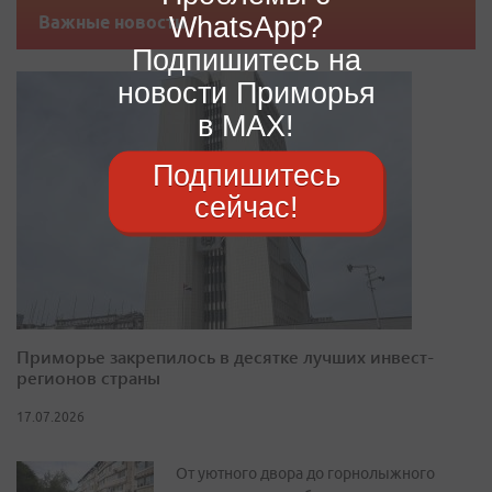
WhatsApp?
Важные новости
Подпишитесь на
новости Приморья
в MAX!
Подпишитесь
сейчас!
Приморье закрепилось в десятке лучших инвест-
регионов страны
17.07.2026
От уютного двора до горнолыжного