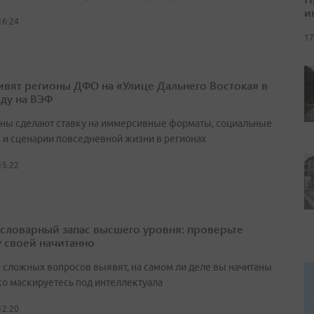
и
16:24
17
ивят регионы ДФО на «Улице Дальнего Востока» в
оду на ВЭФ
ны сделают ставку на иммерсивные форматы, социальные
 и сценарии повседневной жизни в регионах
15:22
а словарный запас высшего уровня: проверьте
у своей начитанно
0 сложных вопросов выявят, на самом ли деле вы начитаны
ко маскируетесь под интеллектуала
12:20