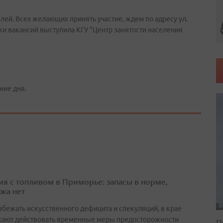
лей. Всех желающих принять участие, ждем по адресу ул.
рки вакансий выступила КГУ "Центр занятости населения
ние дня.
ия с топливом в Приморье: запасы в норме,
жа нет
збежать искусственного дефицита и спекуляций, в крае
ают действовать временные меры предосторожности
П