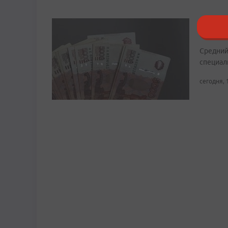
Рост в
Примор
Средний
специали
сегодня, 