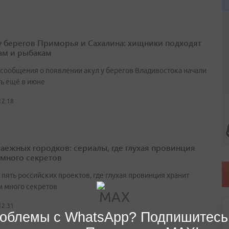
у берегов Приморья и Сахалина: хищники подходят
ам и рыбакам
сообщения о появлении акул у берегов Владивостока начали
ть ещё в июне
12:18
таежных городков: сериалы, где глухая провинция
 много секретов
пять российских проектов, где глухая провинция хранит
 много секретов
12:31
облемы с WhatsApp? Подпишитесь