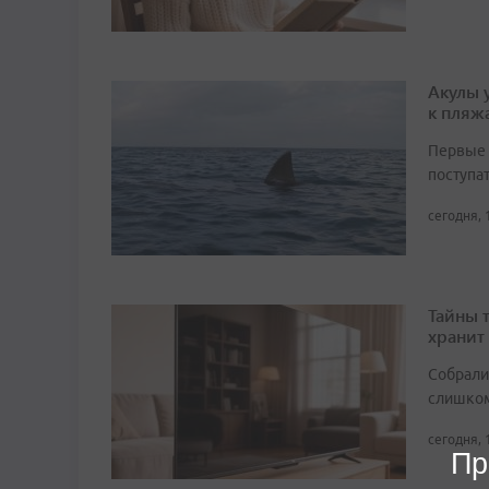
Акулы 
к пляж
Первые 
поступа
сегодня, 
Тайны 
хранит
Собрали 
слишком
сегодня, 
Пр