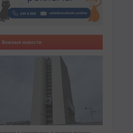
Важные новости
риморье закрепилось в десятке лучших