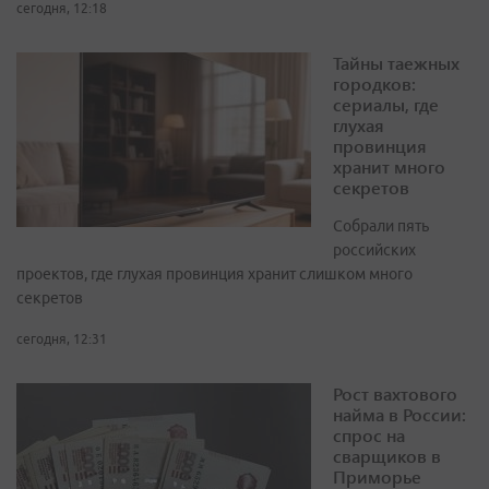
сегодня, 12:18
Тайны таежных
городков:
сериалы, где
глухая
провинция
хранит много
секретов
Собрали пять
российских
проектов, где глухая провинция хранит слишком много
секретов
сегодня, 12:31
Рост вахтового
найма в России:
спрос на
сварщиков в
Приморье