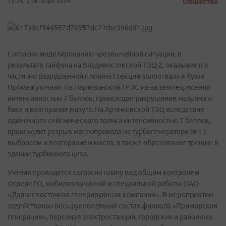
15:26, 2 октября 2009
Общество
Согласно моделированию чрезвычайной ситуации, в
результате тайфуна на Владивостокской ТЭЦ-2, оказывается
частично разрушенной плотина I секции золоотвала в бухте
Промежуточная. На Партизанской ГРЭС из-за землетрясения
интенсивностью 7 баллов, происходит разрушение мазутного
бака и возгорание мазута. На Артемовской ТЭЦ вследствие
одиночного сейсмического толчка интенсивностью 7 баллов,
происходит разрыв маслопровода на турбогенераторе №1 с
выбросом и возгоранием масла, а также образование трещин в
здании турбинного цеха.
Учения проводятся согласно плану под общим контролем
Отдела ГО, мобилизационной и специальной работы ОАО
«Дальневосточная генерирующая компания». В мероприятии
задействован весь руководящий состав филиала «Приморская
генерация», персонал электростанций, городских и районных