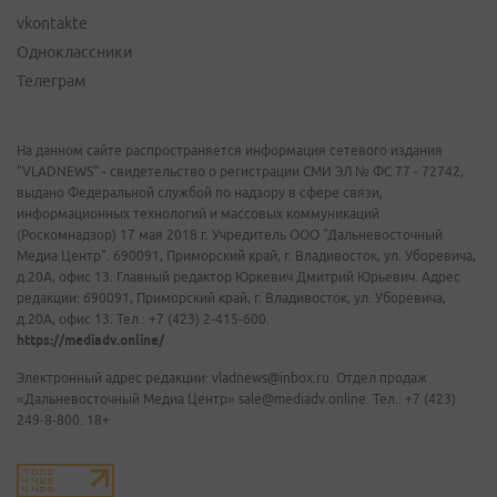
vkontakte
Одноклассники
Телеграм
На данном сайте распространяется информация сетевого издания
"VLADNEWS" - свидетельство о регистрации СМИ ЭЛ № ФС 77 - 72742,
выдано Федеральной службой по надзору в сфере связи,
информационных технологий и массовых коммуникаций
(Роскомнадзор) 17 мая 2018 г. Учредитель ООО "Дальневосточный
Медиа Центр". 690091, Приморский край, г. Владивосток, ул. Уборевича,
д.20А, офис 13. Главный редактор Юркевич Дмитрий Юрьевич. Адрес
редакции: 690091, Приморский край, г. Владивосток, ул. Уборевича,
д.20А, офис 13. Тел.: +7 (423) 2-415-600.
https://mediadv.online/
Электронный адрес редакции: vladnews@inbox.ru. Отдел продаж
«Дальневосточный Медиа Центр» sale@mediadv.online. Тел.: +7 (423)
249-8-800. 18+