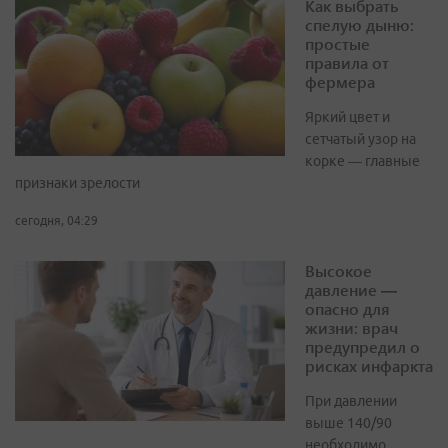
Как выбрать
спелую дыню:
простые
правила от
фермера
Яркий цвет и
сетчатый узор на
корке — главные
признаки зрелости
сегодня, 04:29
Высокое
давление —
опасно для
жизни: врач
предупредил о
рисках инфаркта
При давлении
выше 140/90
необходимо