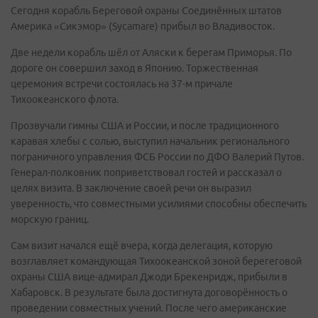
Сегодня корабль Береговой охраны Соединённых штатов
Америка «Сикэмор» (Sycamare) прибыл во Владивосток.
Две недели корабль шёл от Аляски к берегам Приморья. По
дороге он совершил заход в Японию. Торжественная
церемония встречи состоялась на 37-м причале
Тихоокеанского флота.
Прозвучали гимны США и России, и после традиционного
каравая хлебы с солью, выступил начальник регионального
пограничного управления ФСБ России по ДФО Валерий Путов.
Генерал-полковник поприветствовал гостей и рассказал о
целях визита. В заключение своей речи он выразил
уверенность, что совместными усилиями способны обеспечить
морскую границ.
Сам визит начался ещё вчера, когда делегация, которую
возглавляет командующая Тихоокеанской зоной берегеговой
охраны США вице-адмирал Джоди Брекенридж, прибыли в
Хабаровск. В результате была достигнута договорённость о
проведении совместных учений. После чего американские