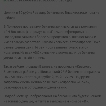
Ценник в 30 рублей за литр бензина во Владивостоке пока не
найден.
В Приморье поставками бензина занимаются две компании –
«РН-Востокнефтепродукт» и «Приморнефтепродукт».
Последняя занимает более 50 процентов рынка поставок и
имеет самую разветвлённую по краю сеть автозаправок. Пока
о повышении цен с 16 сентября заявили только в этой
компании. На всех АЗС компании стоимость литра бензина
увеличилась на 80 копеек.
Так, в районе площади Баляева, на проспекте «Красного
Знамени», в районе ул. Шилкинской 92-й бензин на заправках
НК «Альянс» стоит 26,09 рублей, 95-й – 27,29. На других
заправках смены ценников не зафиксировано. «Пока», -
резюмировали сотрудники одной из них.
Подробности ценообразования на бензин и что будет с ценами
на топливо дальше, читайте в завтрашнем номере «В».