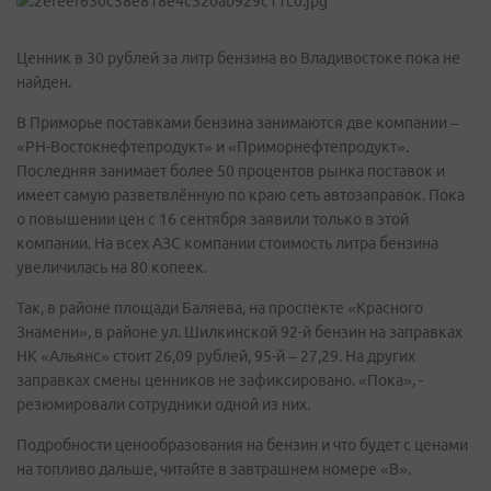
Ценник в 30 рублей за литр бензина во Владивостоке пока не
найден.
В Приморье поставками бензина занимаются две компании –
«РН-Востокнефтепродукт» и «Приморнефтепродукт».
Последняя занимает более 50 процентов рынка поставок и
имеет самую разветвлённую по краю сеть автозаправок. Пока
о повышении цен с 16 сентября заявили только в этой
компании. На всех АЗС компании стоимость литра бензина
увеличилась на 80 копеек.
Так, в районе площади Баляева, на проспекте «Красного
Знамени», в районе ул. Шилкинской 92-й бензин на заправках
НК «Альянс» стоит 26,09 рублей, 95-й – 27,29. На других
заправках смены ценников не зафиксировано. «Пока», -
резюмировали сотрудники одной из них.
Подробности ценообразования на бензин и что будет с ценами
на топливо дальше, читайте в завтрашнем номере «В».