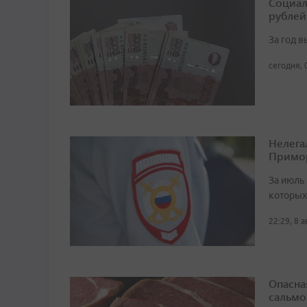
Социал
рублей
За год 
сегодня, 
Нелега
Примо
За июль 
которых
22:29, 8 
Опасна
сальмо