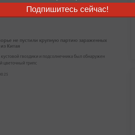
августа 2026
Подпишитесь сейчас!
орье не пустили крупную партию зараженных
 из Китая
х кустовой гвоздики и подсолнечника был обнаружен
й цветочный трипс
00:25