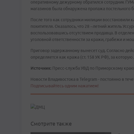
оперативному дежурному обратился сотрудник ГУМа.
магазинов была обнаружена пропажа постельного б
После того как сотрудники милиции восстановили 
похитителя. Оказалось, что 28 –летний житель Усс
воспользовавшись отсутствием продавца. В отделен
уголовной ответственности за кражи, грабежи и мо
Приговор задержанному вынесет суд. Согласно дей
определяется как кража (ст. 158 УК РФ), за которую
Источник:
Пресс-служба УВД по Приморскому краю
Новости Владивостока в Telegram - постоянно в тече
Подписывайтесь одним нажатием!
Смотрите также