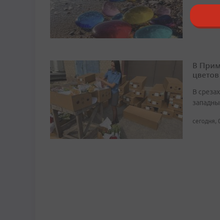
21:03, 8 
В Прим
цветов
В среза
западны
сегодня, 