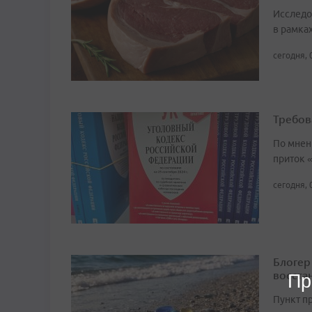
Исследо
в рамка
сегодня, 
Требов
По мнен
приток 
сегодня, 
Блогер
восста
Пр
Пункт п