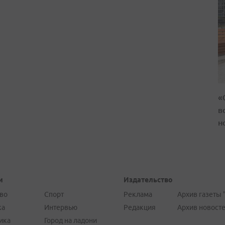
«
в
н
и
Издательство
во
Спорт
Реклама
Архив газеты 
ка
Интервью
Редакция
Архив новост
ика
Город на ладони