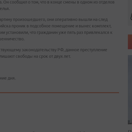
 Он сообщил о том, что в конце смены в одном из отделов
елья.
картину произошедшего, они оперативно вышли на след
урийска проник в подсобное помещение и вынес комплект,
ии установили, что гражданин уже пять раз привлекался к
шенничество.
ствующему законодательству РФ, данное преступление
 лишают свободы на срок от двух лет.
ние дня.
П