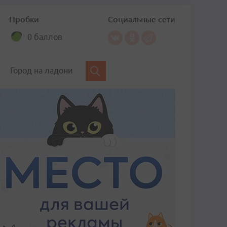
Пробки
Социальные сети
0 баллов
Город на ладони