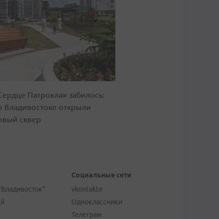
Сердце Патрокла» забилось:
о Владивостоке открыли
овый сквер
Социальные сети
"Владивосток"
vkontakte
ей
Одноклассники
Телеграм