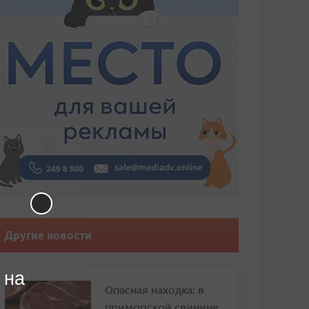
Другие новости
 на
Опасная находка: в
приморской свинине