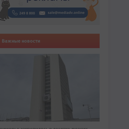
Важные новости
риморье закрепилось в десятке лучших