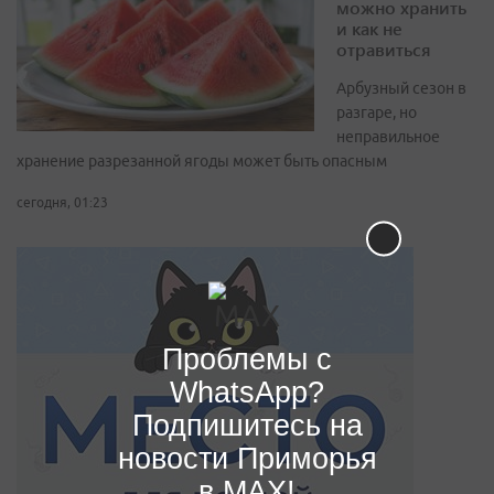
можно хранить
и как не
отравиться
Арбузный сезон в
разгаре, но
неправильное
хранение разрезанной ягоды может быть опасным
сегодня, 01:23
Проблемы с
WhatsApp?
Подпишитесь на
новости Приморья
в MAX!