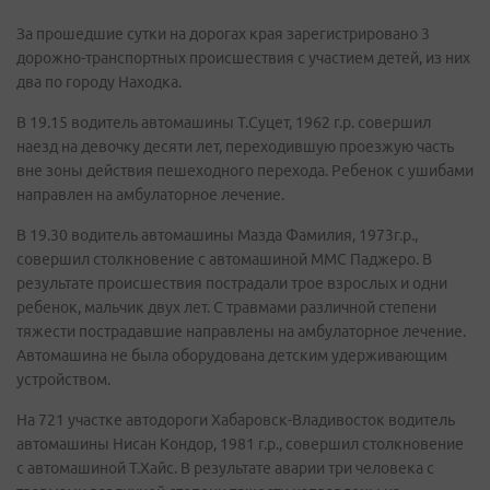
За прошедшие сутки на дорогах края зарегистрировано 3
дорожно-транспортных происшествия с участием детей, из них
два по городу Находка.
В 19.15 водитель автомашины Т.Суцет, 1962 г.р. совершил
наезд на девочку десяти лет, переходившую проезжую часть
вне зоны действия пешеходного перехода. Ребенок с ушибами
направлен на амбулаторное лечение.
В 19.30 водитель автомашины Мазда Фамилия, 1973г.р.,
совершил столкновение с автомашиной ММС Паджеро. В
результате происшествия пострадали трое взрослых и одни
ребенок, мальчик двух лет. С травмами различной степени
тяжести пострадавшие направлены на амбулаторное лечение.
Автомашина не была оборудована детским удерживающим
устройством.
На 721 участке автодороги Хабаровск-Владивосток водитель
автомашины Нисан Кондор, 1981 г.р., совершил столкновение
с автомашиной Т.Хайс. В результате аварии три человека с