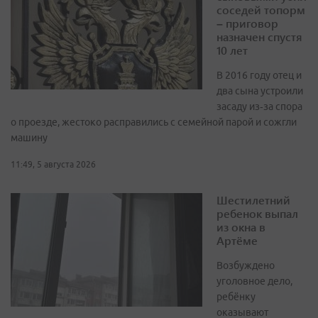
соседей топорм
– приговор
назначен спустя
10 лет
В 2016 году отец и
два сына устроили
засаду из‑за спора
о проезде, жестоко расправились с семейной парой и сожгли
машину
11:49, 5 августа 2026
Шестилетний
ребенок выпал
из окна в
Артёме
Возбуждено
уголовное дело,
ребёнку
оказывают