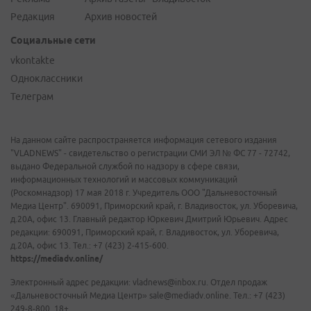
Редакция
Архив новостей
Социальные сети
vkontakte
Одноклассники
Телеграм
На данном сайте распространяется информация сетевого издания
"VLADNEWS" - свидетельство о регистрации СМИ ЭЛ № ФС 77 - 72742,
выдано Федеральной службой по надзору в сфере связи,
информационных технологий и массовых коммуникаций
(Роскомнадзор) 17 мая 2018 г. Учредитель ООО "Дальневосточный
Медиа Центр". 690091, Приморский край, г. Владивосток, ул. Уборевича,
д.20А, офис 13. Главный редактор Юркевич Дмитрий Юрьевич. Адрес
редакции: 690091, Приморский край, г. Владивосток, ул. Уборевича,
д.20А, офис 13. Тел.: +7 (423) 2-415-600.
https://mediadv.online/
Электронный адрес редакции: vladnews@inbox.ru. Отдел продаж
«Дальневосточный Медиа Центр» sale@mediadv.online. Тел.: +7 (423)
249-8-800. 18+