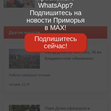
колледжи
WhatsApp?
Подпишитесь на
новости Приморья
в MAX!
Другие новости
Подпишитесь
сейчас!
Фасад дома на Толстого, 30 во
Владивостоке обновляют
Работы завершат осенью
сегодня, 22:29
Парк Дома офицеров в