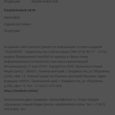
Редакция
Архив новостей
Социальные сети
vkontakte
Одноклассники
Телеграм
На данном сайте распространяется информация сетевого издания
"VLADNEWS" - свидетельство о регистрации СМИ ЭЛ № ФС 77 - 72742,
выдано Федеральной службой по надзору в сфере связи,
информационных технологий и массовых коммуникаций
(Роскомнадзор) 17 мая 2018 г. Учредитель ООО "Дальневосточный
Медиа Центр". 690091, Приморский край, г. Владивосток, ул. Уборевича,
д.20А, офис 13. Главный редактор Юркевич Дмитрий Юрьевич. Адрес
редакции: 690091, Приморский край, г. Владивосток, ул. Уборевича,
д.20А, офис 13. Тел.: +7 (423) 2-415-600.
https://mediadv.online/
Электронный адрес редакции: vladnews@inbox.ru. Отдел продаж
«Дальневосточный Медиа Центр» sale@mediadv.online. Тел.: +7 (423)
249-8-800. 18+