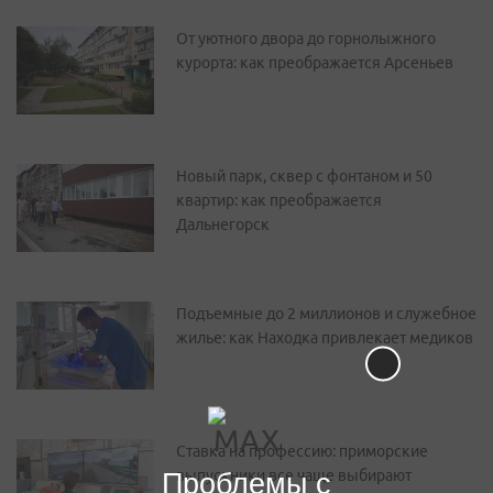
От уютного двора до горнолыжного
курорта: как преображается Арсеньев
Новый парк, сквер с фонтаном и 50
квартир: как преображается
Дальнегорск
Подъемные до 2 миллионов и служебное
жилье: как Находка привлекает медиков
Ставка на профессию: приморские
Проблемы с
выпускники все чаще выбирают