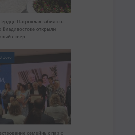
Сердце Патрокла» забилось:
о Владивостоке открыли
овый сквер
3 фото
ествование семейных пар с