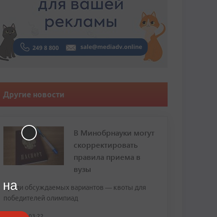
Другие новости
В Минобрнауки могут
скорректировать
правила приема в
вузы
 на
Среди обсуждаемых вариантов — квоты для
победителей олимпиад
сегодня, 03:22