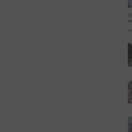
П
и
17