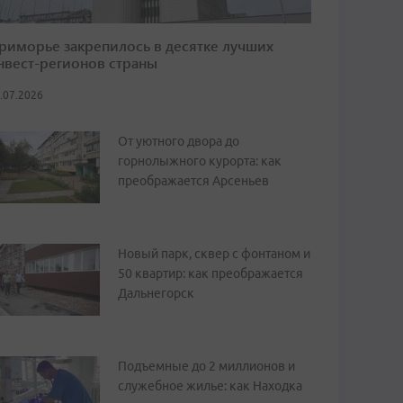
риморье закрепилось в десятке лучших
нвест-регионов страны
.07.2026
От уютного двора до
горнолыжного курорта: как
преображается Арсеньев
Новый парк, сквер с фонтаном и
50 квартир: как преображается
Дальнегорск
Подъемные до 2 миллионов и
служебное жилье: как Находка