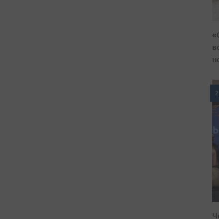
«
в
н
2
Ч