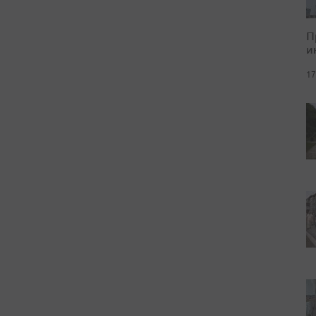
П
и
17