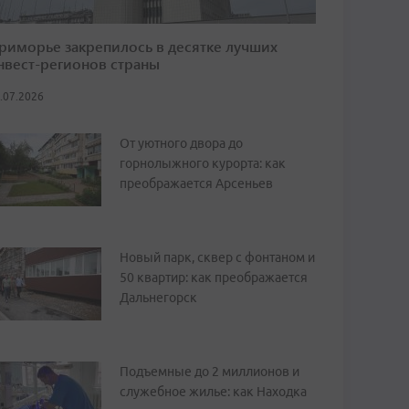
риморье закрепилось в десятке лучших
нвест-регионов страны
.07.2026
От уютного двора до
горнолыжного курорта: как
преображается Арсеньев
Новый парк, сквер с фонтаном и
50 квартир: как преображается
Дальнегорск
Подъемные до 2 миллионов и
служебное жилье: как Находка