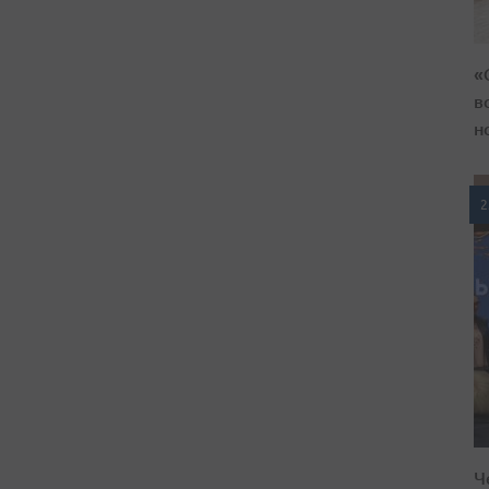
«
в
н
2
Ч