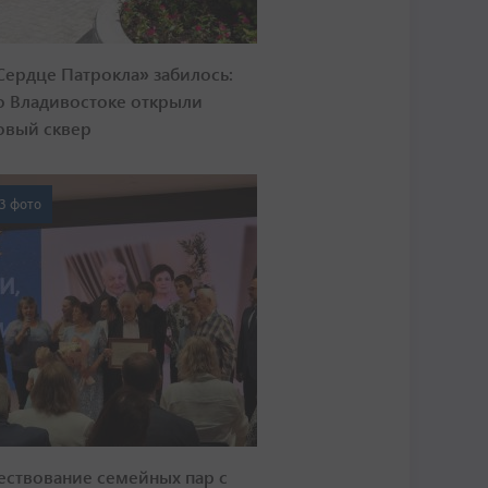
Сердце Патрокла» забилось:
о Владивостоке открыли
овый сквер
3 фото
ествование семейных пар с