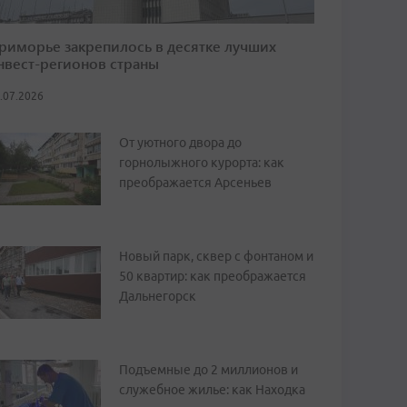
риморье закрепилось в десятке лучших
нвест-регионов страны
.07.2026
От уютного двора до
горнолыжного курорта: как
преображается Арсеньев
Новый парк, сквер с фонтаном и
50 квартир: как преображается
Дальнегорск
Подъемные до 2 миллионов и
служебное жилье: как Находка