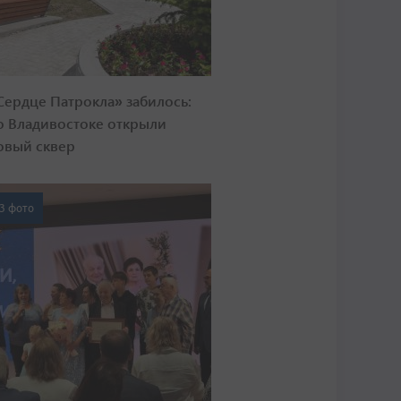
Сердце Патрокла» забилось:
о Владивостоке открыли
овый сквер
3 фото