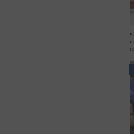
«
в
н
2