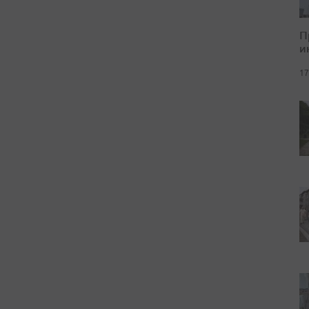
П
и
17