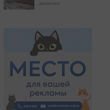
Дальнегорск