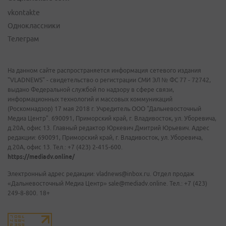
vkontakte
Одноклассники
Телеграм
На данном сайте распространяется информация сетевого издания
"VLADNEWS" - свидетельство о регистрации СМИ ЭЛ № ФС 77 - 72742,
выдано Федеральной службой по надзору в сфере связи,
информационных технологий и массовых коммуникаций
(Роскомнадзор) 17 мая 2018 г. Учредитель ООО "Дальневосточный
Медиа Центр". 690091, Приморский край, г. Владивосток, ул. Уборевича,
д.20А, офис 13. Главный редактор Юркевич Дмитрий Юрьевич. Адрес
редакции: 690091, Приморский край, г. Владивосток, ул. Уборевича,
д.20А, офис 13. Тел.: +7 (423) 2-415-600.
https://mediadv.online/
Электронный адрес редакции: vladnews@inbox.ru. Отдел продаж
«Дальневосточный Медиа Центр» sale@mediadv.online. Тел.: +7 (423)
249-8-800. 18+